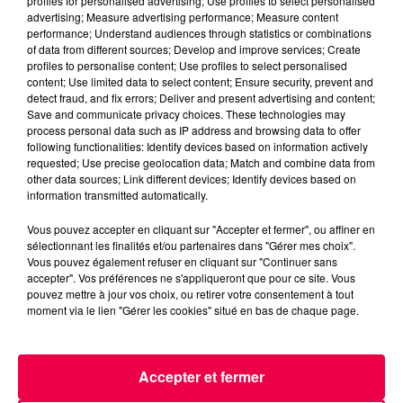
profiles for personalised advertising; Use profiles to select personalised
advertising; Measure advertising performance; Measure content
performance; Understand audiences through statistics or combinations
of data from different sources; Develop and improve services; Create
profiles to personalise content; Use profiles to select personalised
content; Use limited data to select content; Ensure security, prevent and
detect fraud, and fix errors; Deliver and present advertising and content;
Save and communicate privacy choices. These technologies may
podcasts/2023/04/Voyance-en-Direct-avec-
process personal data such as IP address and browsing data to offer
Isidorine-Medium-a-Vittel-27.04.mp3
following functionalities: Identify devices based on information actively
requested; Use precise geolocation data; Match and combine data from
other data sources; Link different devices; Identify devices based on
information transmitted automatically.
Vous pouvez accepter en cliquant sur "Accepter et fermer", ou affiner en
sélectionnant les finalités et/ou partenaires dans "Gérer mes choix".
Vous pouvez également refuser en cliquant sur "Continuer sans
accepter". Vos préférences ne s'appliqueront que pour ce site. Vous
pouvez mettre à jour vos choix, ou retirer votre consentement à tout
moment via le lien "Gérer les cookies" situé en bas de chaque page.
ACCUEIL
INFOS
EMISSIONS
AGENDA
JEUX
PODCASTS
Accepter et fermer