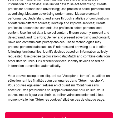
information on a device; Use limited data to select advertising; Create
transport aérien, exigences réglementaires
profiles for personalised advertising; Use profiles to select personalised
croissantes. Elle a lancé en mai dernier une étude
advertising; Measure advertising performance; Measure content
stratégique de développement, cofinancée par le
performance; Understand audiences through statistics or combinations
of data from different sources; Develop and improve services; Create
département de la Moselle et l'Eurométropole de
profiles to personalise content; Use profiles to select personalised
Metz, pour identifier de nouvelles pistes de croissance
content; Use limited data to select content; Ensure security, prevent and
pour l'aéroport.
detect fraud, and fix errors; Deliver and present advertising and content;
Save and communicate privacy choices. These technologies may
Un équipement structurant pour le Grand Est
process personal data such as IP address and browsing data to offer
following functionalities: Identify devices based on information actively
Au-delà des chiffres, c'est l'avenir d'un équipement
requested; Use precise geolocation data; Match and combine data from
other data sources; Link different devices; Identify devices based on
jugé stratégique qui est en jeu. Porte d'entrée
information transmitted automatically.
internationale pour le nord-est de la France,
l'aéroport Metz-Nancy-Lorraine est présenté par la
Vous pouvez accepter en cliquant sur "Accepter et fermer", ou affiner en
région comme un levier d'attractivité, de mobilité et
sélectionnant les finalités et/ou partenaires dans "Gérer mes choix".
Vous pouvez également refuser en cliquant sur "Continuer sans
de développement économique et touristique pour
accepter". Vos préférences ne s'appliqueront que pour ce site. Vous
l'ensemble du Grand Est. Les prochains mois seront
pouvez mettre à jour vos choix, ou retirer votre consentement à tout
décisifs pour savoir si le plan de redressement sera
moment via le lien "Gérer les cookies" situé en bas de chaque page.
mis en œuvre — et par qui.
DERNIÈRES INFOS