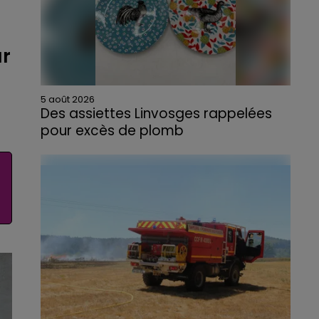
ur
5 août 2026
Des assiettes Linvosges rappelées
pour excès de plomb
Du plomb a été détecté dans deux assiettes
en céramique vendues entre 2020 et 2022
par Linvosges.