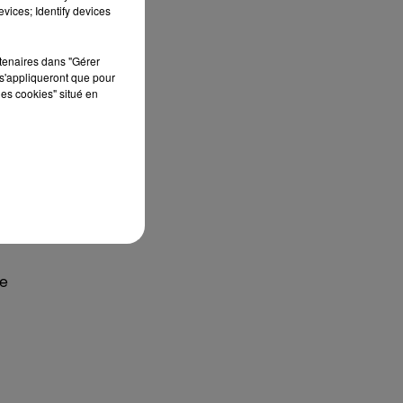
vices; Identify devices
rtenaires dans "Gérer
s'appliqueront que pour
les cookies" situé en
ge
n
le