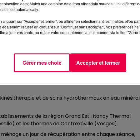
eolocation data; Match and combine data from other data sources; Link different de
 (fatigue, essoufflement ou troubles cognitifs) depuis
nsmitted automatically.
cliquant sur "Accepter et fermer", ou affiner en sélectionnant les finalités et/ou pa
BITION
 également refuser en cliquant sur "Continuer sans accepter". Vos préférences ne 
tre à jour vos choix, ou retirer votre consentement à tout moment via le lien "Gérer 
que ni eux ni les médecins ne puissent influencer ce tira
NELLE
Gérer mes choix
Accepter et fermer
inésithérapie en cabinet libéral ou structure de soins, u
ng.
kinésithérapie et de soins hydrothermaux en eau minéra
 établissements de la région Grand Est : Nancy Thermal
elle) et les thermes de Contrexéville (Vosges).
 il ménage un jour de récupération entre chaque séance,