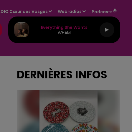
DIO Cœur des Vosges
Webradios
Podcasts
Everything She Wants
WHAM
DERNIÈRES INFOS