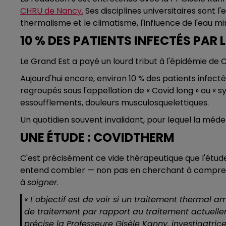
CHRU de Nancy.
Ses disciplines universitaires sont l
thermalisme et le climatisme, l'influence de l'eau mi
10 % DES PATIENTS INFECTÉS PAR
Le Grand Est a payé un lourd tribut à l'épidémie de C
Aujourd'hui encore, environ 10 % des patients infec
regroupés sous l'appellation de « Covid long » ou « s
essoufflements, douleurs musculosquelettiques.
Un quotidien souvent invalidant, pour lequel la méd
UNE ÉTUDE : COVIDTHERM
C'est précisément ce vide thérapeutique que l'étu
entend combler — non pas en cherchant à comprendr
à
soigner
.
«
L'objectif est de voir si un traitement thermal am
de traitement par rapport au traitement actuel
précise la Professeure Gisèle Kanny, investigatr