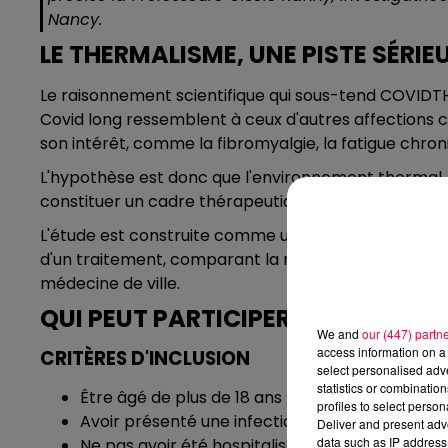
Nancy.
LE THERMALISME, UNE PISTE SÉRIE
Le raisonnement scientifique qui sous-tend COVIDTH
Covid long ressemblent à ceux d'autres affections 
son intérêt, comme la fibromyalgie, la fatigue chro
L'hypothèse est donc que l'environnement thermal, a
constituer un cadre thérapeutique particulièrement
L'étude est construite comme un essai contrôlé rand
d'un traitement, comparant la réadaptation therma
médecine de ville.
QUI PEUT PARTICIPER ?
We and
our (447) partn
access information on a 
CRITÈRES D'INCLUSION
select personalised ad
statistics or combinatio
Être âgé de plus de 18 ans
profiles to select person
Avoir présenté une infection Covid-19 attestée
Deliver and present adv
data such as IP address 
Ne pas avoir été hospitalisé en soins intensifs 