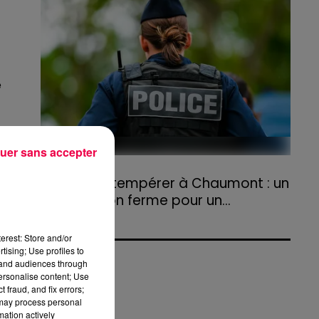
agriculteurs volontaires pour venir en aide...
é
uer sans accepter
té
31 juillet 2026
Refus d'obtempérer à Chaumont : un
an de prison ferme pour un...
Le tribunal a également prononcé
l'annulation de son permis et la confiscation
erest: Store and/or
de son véhicule.
tising; Use profiles to
tand audiences through
personalise content; Use
 fraud, and fix errors;
 may process personal
mation actively