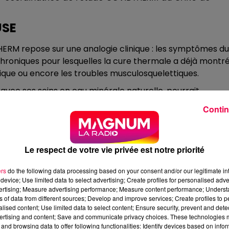
USE
ERM repose sur une analogie clinique : les symptômes du
chroniques pour lesquelles la cure thermale a déjà montr
nique ou encore les troubles musculosquelettiques.
vec ses soins en eau minérale naturelle, pourrait
 adapté à ces patients.
Contin
omisé, le standard scientifique pour démontrer l'efficaci
le à la réadaptation conventionnelle proposée en
Le respect de votre vie privée est notre priorité
ers
do the following data processing based on your consent and/or our legitimate int
device; Use limited data to select advertising; Create profiles for personalised adver
vertising; Measure advertising performance; Measure content performance; Unders
ns of data from different sources; Develop and improve services; Create profiles to 
alised content; Use limited data to select content; Ensure security, prevent and detect
 par un test biologique
ertising and content; Save and communicate privacy choices. These technologies
and browsing data to offer following functionalities: Identify devices based on infor
lors de la phase aiguë