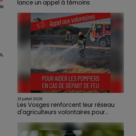
lance un appel à témoins
le
Le feu, parti d'une haie avant de se propager
au quartier résidentiel, avait détruit deux
habitations et contraint à l'évacuation d'une
centaine de personnes.
s,
31 juillet 2026
Les Vosges renforcent leur réseau
d'agriculteurs volontaires pour...
Face à la sécheresse et aux risques de
départs de feu, la Chambre d'agriculture
des Vosges a lancé un appel aux