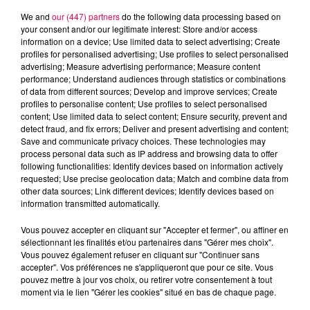
Nancy, 92 avenue de Lattre de Tassigny, 54035 Nancy
We and
our (447) partners
do the following data processing based on
your consent and/or our legitimate interest: Store and/or access
Cedex.
information on a device; Use limited data to select advertising; Create
DERNIÈRES INFOS
profiles for personalised advertising; Use profiles to select personalised
advertising; Measure advertising performance; Measure content
performance; Understand audiences through statistics or combinations
of data from different sources; Develop and improve services; Create
profiles to personalise content; Use profiles to select personalised
content; Use limited data to select content; Ensure security, prevent and
detect fraud, and fix errors; Deliver and present advertising and content;
Save and communicate privacy choices. These technologies may
process personal data such as IP address and browsing data to offer
following functionalities: Identify devices based on information actively
requested; Use precise geolocation data; Match and combine data from
other data sources; Link different devices; Identify devices based on
information transmitted automatically.
Vous pouvez accepter en cliquant sur "Accepter et fermer", ou affiner en
sélectionnant les finalités et/ou partenaires dans "Gérer mes choix".
Vous pouvez également refuser en cliquant sur "Continuer sans
accepter". Vos préférences ne s'appliqueront que pour ce site. Vous
pouvez mettre à jour vos choix, ou retirer votre consentement à tout
moment via le lien "Gérer les cookies" situé en bas de chaque page.