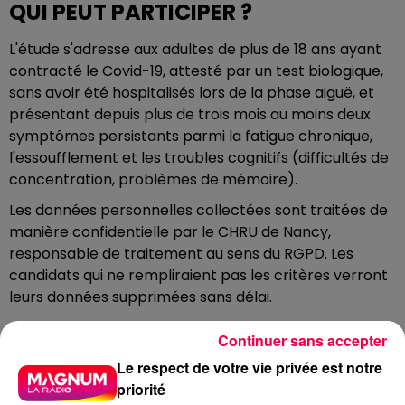
QUI PEUT PARTICIPER ?
L'étude s'adresse aux adultes de plus de 18 ans ayant
contracté le Covid-19, attesté par un test biologique,
sans avoir été hospitalisés lors de la phase aiguë, et
présentant depuis plus de trois mois au moins deux
symptômes persistants parmi la fatigue chronique,
l'essoufflement et les troubles cognitifs (difficultés de
concentration, problèmes de mémoire).
Les données personnelles collectées sont traitées de
manière confidentielle par le CHRU de Nancy,
responsable de traitement au sens du RGPD. Les
candidats qui ne rempliraient pas les critères verront
leurs données supprimées sans délai.
Pour participer, remplissez le formulaire en ligne :
Continuer sans accepter
https://cicec.limequery.net/713378?lang=fr
Le respect de votre vie privée est notre
Pour toute question sur la protection de vos données :
priorité
dpo@chru-nancy.fr
— DPO, Hôpital Marin, CHRU de