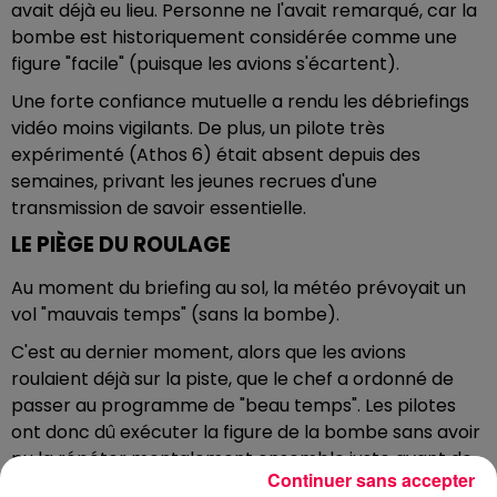
avait déjà eu lieu. Personne ne l'avait remarqué, car la
bombe est historiquement considérée comme une
figure "facile" (puisque les avions s'écartent).
Une forte confiance mutuelle a rendu les débriefings
vidéo moins vigilants. De plus, un pilote très
expérimenté (Athos 6) était absent depuis des
semaines, privant les jeunes recrues d'une
transmission de savoir essentielle.
LE PIÈGE DU ROULAGE
Au moment du briefing au sol, la météo prévoyait un
vol "mauvais temps" (sans la bombe).
C'est au dernier moment, alors que les avions
roulaient déjà sur la piste, que le chef a ordonné de
passer au programme de "beau temps". Les pilotes
ont donc dû exécuter la figure de la bombe sans avoir
pu la répéter mentalement ensemble juste avant de
Continuer sans accepter
décoller.