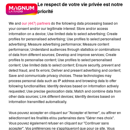
Le respect de votre vie privée est notre
priorité
We and
our (447) partners
do the following data processing based on
your consent and/or our legitimate interest: Store and/or access
information on a device; Use limited data to select advertising; Create
profiles for personalised advertising; Use profiles to select personalised
advertising; Measure advertising performance; Measure content
performance; Understand audiences through statistics or combinations
of data from different sources; Develop and improve services; Create
profiles to personalise content; Use profiles to select personalised
LES RÉVÉLATIONS SUR L'ÉJECTION :
content; Use limited data to select content; Ensure security, prevent and
detect fraud, and fix errors; Deliver and present advertising and content;
DES FAILLES TECHNIQUES
Save and communicate privacy choices. These technologies may
process personal data such as IP address and browsing data to offer
Le rapport soulève des failles techniques
following functionalities: Identify devices based on information actively
surprenantes qui ont aggravé le risque de blessure
requested; Use precise geolocation data; Match and combine data from
other data sources; Link different devices; Identify devices based on
des navigants lors de leur retour sur terre :
information transmitted automatically.
LE RÉFLEXE "RAFALE" DU PASSAGER
Vous pouvez accepter en cliquant sur "Accepter et fermer", ou affiner en
sélectionnant les finalités et/ou partenaires dans "Gérer mes choix".
Sur l'Alphajet, le passager arrière doit s'éjecter en
Vous pouvez également refuser en cliquant sur "Continuer sans
premier, puis le pilote s'éjecte à son tour. Mais le
accepter". Vos préférences ne s'appliqueront que pour ce site. Vous