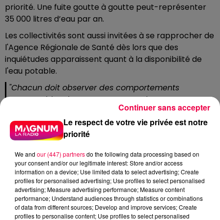
priorité. Une fuite goutte à goutte peut-représenter
35 000 litres d’eau par an.
Les collectivités sont aussi invitées à se rapprocher de
l'Agence Régionale de Santé dès lors que des
inquiétudes apparaissent quant à la disponibilité de
l'eau potable.
"Chacun doit observer des comportements
responsables dans sa consommation en eau. Au-
Continuer sans accepter
delà des économies générées, il en va de la
Le respect de votre vie privée est notre
préservation des ressources en eau superficielle et
priorité
souterraine, essentielles à notre alimentation et à la
vie aquatique" précise Régine Pam, préfète de
We and
our (447) partners
do the following data processing based on
Haute-Marne
your consent and/or our legitimate interest: Store and/or access
information on a device; Use limited data to select advertising; Create
ET SI LA SITUATION S'AGGRAVE ?
profiles for personalised advertising; Use profiles to select personalised
advertising; Measure advertising performance; Measure content
Si la dégradation hydrologique se poursuit, des
performance; Understand audiences through statistics or combinations
mesures de restriction officielles pourraient être
of data from different sources; Develop and improve services; Create
profiles to personalise content; Use profiles to select personalised
imposées en vertu de l'arrêté-cadre départemental.