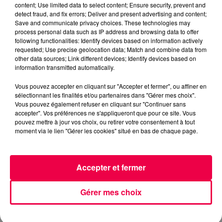
content; Use limited data to select content; Ensure security, prevent and
Celles-ci interdiraient notamment l'arrosage des
detect fraud, and fix errors; Deliver and present advertising and content;
jardins potagers sur certaines plages horaires, le
Save and communicate privacy choices. These technologies may
process personal data such as IP address and browsing data to offer
remplissage des piscines, ou encore le lavage des
following functionalities: Identify devices based on information actively
véhicules à domicile.
requested; Use precise geolocation data; Match and combine data from
other data sources; Link different devices; Identify devices based on
Autrement dit : mieux vaut agir maintenant de façon
information transmitted automatically.
volontaire plutôt que de subir des interdictions
Vous pouvez accepter en cliquant sur "Accepter et fermer", ou affiner en
contraignantes dans les semaines à venir.
sélectionnant les finalités et/ou partenaires dans "Gérer mes choix".
DERNIÈRES INFOS
Vous pouvez également refuser en cliquant sur "Continuer sans
accepter". Vos préférences ne s'appliqueront que pour ce site. Vous
pouvez mettre à jour vos choix, ou retirer votre consentement à tout
moment via le lien "Gérer les cookies" situé en bas de chaque page.
Accepter et fermer
Gérer mes choix