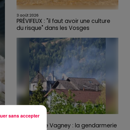
3 août 2026
PRÉVIFEUX : "il faut avoir une culture
du risque" dans les Vosges
uer sans accepter
3 août 2026
Incendie de Vagney : la gendarmerie