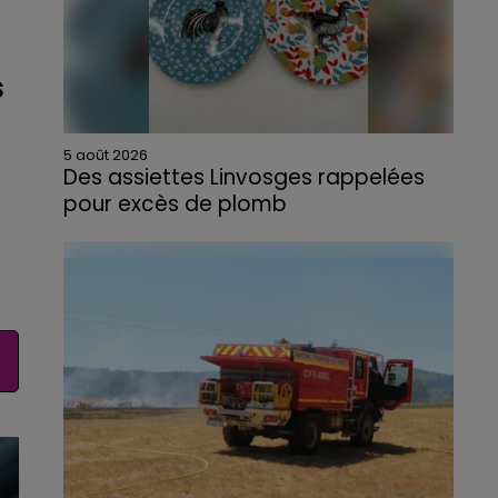
s
5 août 2026
Des assiettes Linvosges rappelées
pour excès de plomb
Du plomb a été détecté dans deux assiettes
en céramique vendues entre 2020 et 2022
par Linvosges.