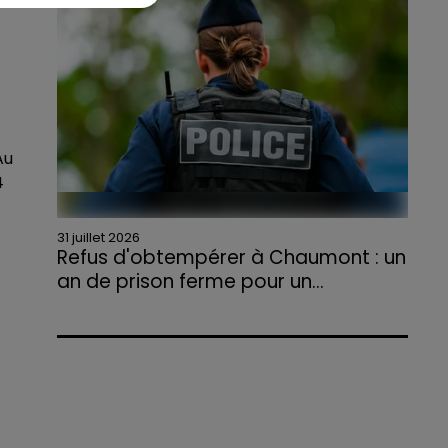
agriculteurs volontaires pour venir en aide...
Au
4
31 juillet 2026
Refus d'obtempérer à Chaumont : un
an de prison ferme pour un...
Le tribunal a également prononcé
l'annulation de son permis et la confiscation
de son véhicule.