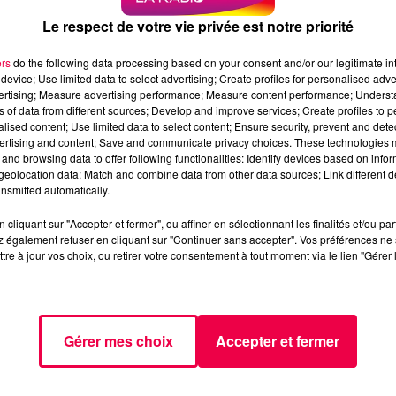
Le respect de votre vie privée est notre priorité
ers
do the following data processing based on your consent and/or our legitimate int
s
device; Use limited data to select advertising; Create profiles for personalised adver
vertising; Measure advertising performance; Measure content performance; Unders
ns of data from different sources; Develop and improve services; Create profiles to 
alised content; Use limited data to select content; Ensure security, prevent and detect
t de pied ferme. Par décision ministérielle, la France entièr
ertising and content; Save and communicate privacy choices. These technologies
ant l'influenza aviaire hautement pathogène. Cette
and browsing data to offer following functionalities: Identify devices based on infor
eolocation data; Match and combine data from other data sources; Link different de
cas chez les oiseaux sauvages en Europe et l'achèvement 
nsmitted automatically.
 à de longs mois de restrictions sévères pour les éleveu
cliquant sur "Accepter et fermer", ou affiner en sélectionnant les finalités et/ou pa
 également refuser en cliquant sur "Continuer sans accepter". Vos préférences ne 
AILLES EN ZONES À RISQUES
tre à jour vos choix, ou retirer votre consentement à tout moment via le lien "Gérer 
arrêté est la fin de l'obligation de claustration ou de
t déjà été levées dès le 26 avril 2026 dans les zones dites
s à risque particulier", représentés en orange sur les cartes
Gérer mes choix
Accepter et fermer
n confinement obligatoire.
itivement tombée. Les volailles de toutes les régions