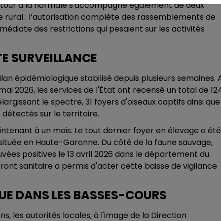
e retour à la normale s'accompagne également de deux
 rural : l’autorisation complète des rassemblements de
mmédiate des restrictions qui pesaient sur les activités
TE SURVEILLANCE
ilan épidémiologique stabilisé depuis plusieurs semaines. 
mai 2026, les services de l'État ont recensé un total de 12
élargissant le spectre, 31 foyers d'oiseaux captifs ainsi que
détectés sur le territoire.
intenant à un mois. Le tout dernier foyer en élevage a été
 située en Haute-Garonne. Du côté de la faune sauvage,
vées positives le 13 avril 2026 dans le département du
front sanitaire a permis d'acter cette baisse de vigilance
NUE DANS LES BASSES-COURS
s, les autorités locales, à l'image de la Direction