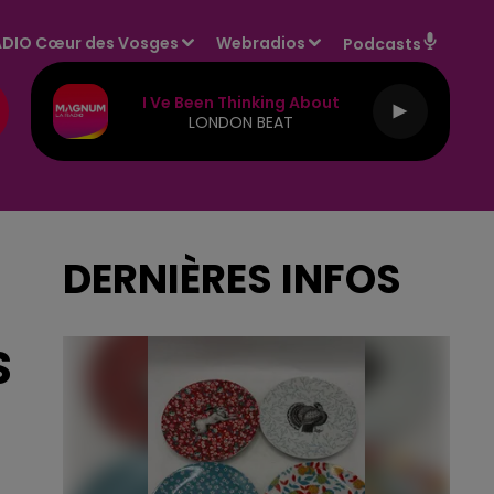
DIO Cœur des Vosges
Webradios
Podcasts
I Ve Been Thinking About
LONDON BEAT
DERNIÈRES INFOS
S