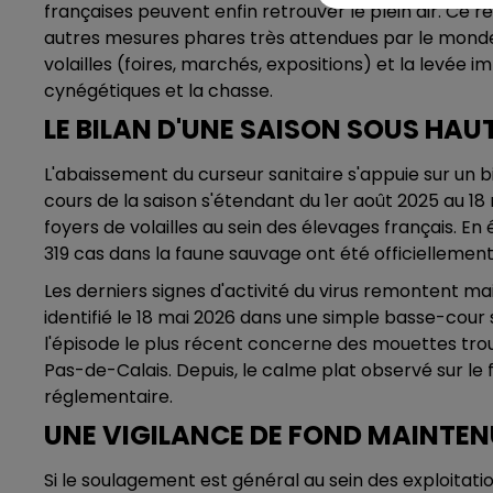
françaises peuvent enfin retrouver le plein air. C
autres mesures phares très attendues par le monde
volailles (foires, marchés, expositions) et la levée i
cynégétiques et la chasse.
LE BILAN D'UNE SAISON SOUS HAU
L'abaissement du curseur sanitaire s'appuie sur un b
cours de la saison s'étendant du 1er août 2025 au 18 
foyers de volailles au sein des élevages français. En 
319 cas dans la faune sauvage ont été officiellement 
Les derniers signes d'activité du virus remontent ma
identifié le 18 mai 2026 dans une simple basse-cour
l'épisode le plus récent concerne des mouettes trou
Pas-de-Calais. Depuis, le calme plat observé sur le 
réglementaire.
UNE VIGILANCE DE FOND MAINTE
Si le soulagement est général au sein des exploitation