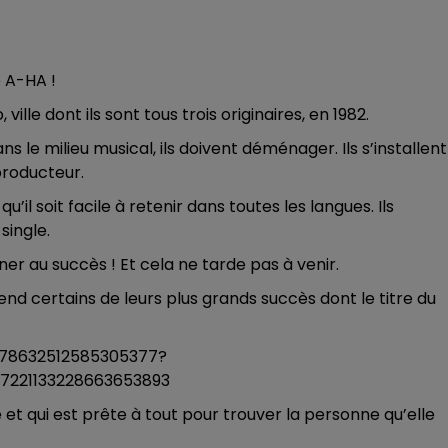
e A-HA !
le dont ils sont tous trois originaires, en 1982.
s le milieu musical, ils doivent déménager. Ils s’installent
 producteur.
’il soit facile à retenir dans toutes les langues. Ils
single.
er au succès ! Et cela ne tarde pas à venir.
d certains de leurs plus grands succès dont le titre du
278632512585305377?
221133228663653893
t qui est prête à tout pour trouver la personne qu’elle