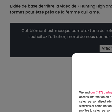
L'idée de base derrière la vidéo de « Hunting High 
formes pour être près de la femme qu'il aime.
Cet élément est masqué compte-tenu du refus
souhaitez l'afficher, merci de nous donner
Affic
We and
our (447) partn
access information on a 
select personalised ad
statistics or combinatio
profiles to select person