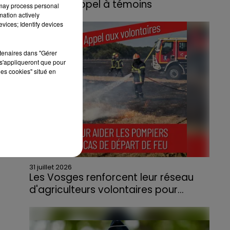
lance un appel à témoins
 may process personal
mation actively
Le feu, parti d'une haie avant de se propager
vices; Identify devices
au quartier résidentiel, avait détruit deux
habitations et contraint à l'évacuation d'une
rtenaires dans "Gérer
centaine de personnes.
s'appliqueront que pour
les cookies" situé en
31 juillet 2026
Les Vosges renforcent leur réseau
d'agriculteurs volontaires pour...
Face à la sécheresse et aux risques de
départs de feu, la Chambre d'agriculture
des Vosges a lancé un appel aux