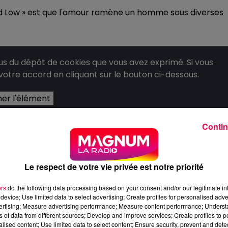
and Low » est que l'amour ramène un homme sous diverses
 du dépôt de cookies que vous avez exprimé. Si vous
 votre accord en cliquant sur le bouton ci-dessous.
her l'élément
Contin
Le respect de votre vie privée est notre priorité
ers
do the following data processing based on your consent and/or our legitimate int
device; Use limited data to select advertising; Create profiles for personalised adver
vertising; Measure advertising performance; Measure content performance; Unders
ns of data from different sources; Develop and improve services; Create profiles to 
alised content; Use limited data to select content; Ensure security, prevent and detect