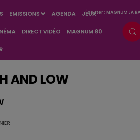
Écouter :
MAGNUM LA RA
S
EMISSIONS
AGENDA
JEUX
INÉMA
DIRECT VIDÉO
MAGNUM 80
R
GH AND LOW
W
NIER