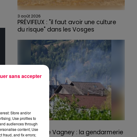
3 août 2026
PRÉVIFEUX : "il faut avoir une culture
du risque" dans les Vosges
uer sans accepter
erest: Store and/or
tising; Use profiles to
tand audiences through
3 août 2026
personalise content; Use
Incendie de Vagney : la gendarmerie
 fraud, and fix errors;