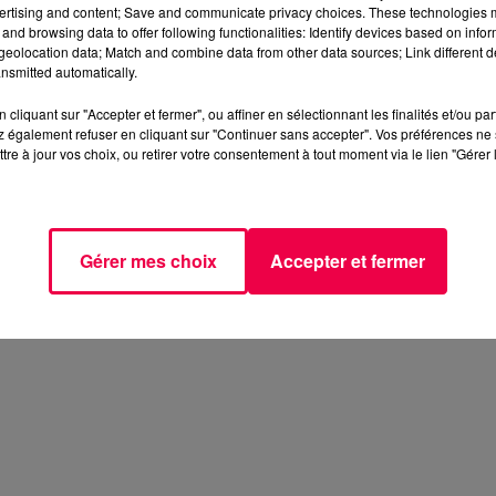
ertising and content; Save and communicate privacy choices. These technologies
and browsing data to offer following functionalities: Identify devices based on infor
eolocation data; Match and combine data from other data sources; Link different de
nsmitted automatically.
cliquant sur "Accepter et fermer", ou affiner en sélectionnant les finalités et/ou pa
 également refuser en cliquant sur "Continuer sans accepter". Vos préférences ne 
tre à jour vos choix, ou retirer votre consentement à tout moment via le lien "Gérer 
Gérer mes choix
Accepter et fermer