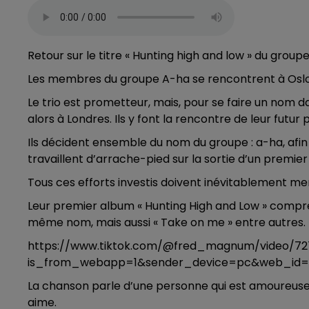
Retour sur le titre « Hunting high and low » du group
Les membres du groupe A-ha se rencontrent à Oslo, vil
Le trio est prometteur, mais, pour se faire un nom dan
alors à Londres. Ils y font la rencontre de leur futur
Ils décident ensemble du nom du groupe : a-ha, afin qu
travaillent d’arrache-pied sur la sortie d’un premier 
Tous ces efforts investis doivent inévitablement men
Leur premier album « Hunting High and Low » compren
même nom, mais aussi « Take on me » entre autres.
https://www.tiktok.com/@fred_magnum/video/7
is_from_webapp=1&sender_device=pc&web_id=7
La chanson parle d’une personne qui est amoureuse e
aime.