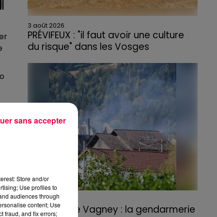
3 août 2026
PRÉVIFEUX : "il faut avoir une culture
er
du risque" dans les Vosges
e
yo
uer sans accepter
erest: Store and/or
tising; Use profiles to
tand audiences through
3 août 2026
personalise content; Use
Incendie de Vagney : la gendarmerie
 fraud, and fix errors;