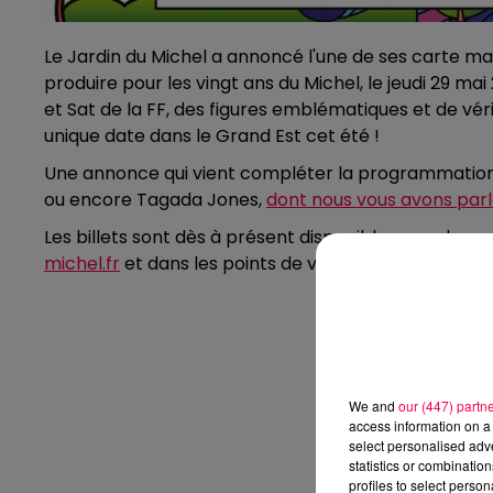
Le Jardin du Michel a annoncé l'une de ses carte maî
produire pour les vingt ans du Michel, le jeudi 29 m
et Sat de la FF, des figures emblématiques et de vér
unique date dans le Grand Est cet été !
Une annonce qui vient compléter la programmation 
ou encore Tagada Jones,
dont nous vous avons par
Les billets sont dès à présent disponibles pour les pass
michel.fr
et dans les points de vente habituels.
We and
our (447) partn
access information on a 
select personalised ad
statistics or combinatio
profiles to select person