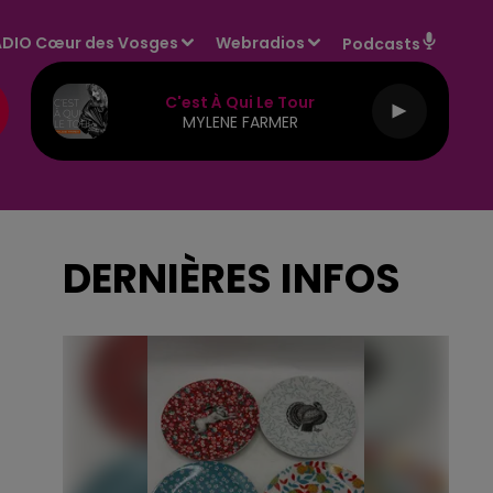
DIO Cœur des Vosges
Webradios
Podcasts
C'est À Qui Le Tour
MYLENE FARMER
DERNIÈRES INFOS
3