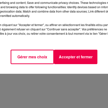
ertising and content; Save and communicate privacy choices. These technologies
and browsing data to offer following functionalities: Identify devices based on infor
eolocation data; Match and combine data from other data sources; Link different de
nsmitted automatically.
cliquant sur "Accepter et fermer", ou affiner en sélectionnant les finalités et/ou pa
 également refuser en cliquant sur "Continuer sans accepter". Vos préférences ne 
tre à jour vos choix, ou retirer votre consentement à tout moment via le lien "Gérer 
Gérer mes choix
Accepter et fermer