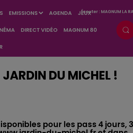
Écouter :
MAGNUM LA RA
S
EMISSIONS
AGENDA
JEUX
INÉMA
DIRECT VIDÉO
MAGNUM 80
R
 JARDIN DU MICHEL !
disponibles pour les pass 4 jours, 
ur www.jardin-du-michel.fr et dans