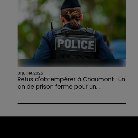
agriculteurs volontaires pour venir en aide...
31 juillet 2026
Refus d'obtempérer à Chaumont : un
an de prison ferme pour un...
Le tribunal a également prononcé
l'annulation de son permis et la confiscation
de son véhicule.