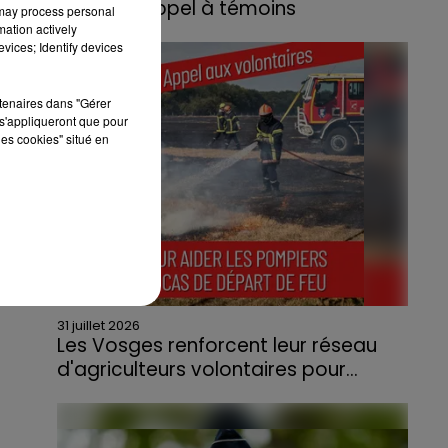
lance un appel à témoins
 may process personal
mation actively
Le feu, parti d'une haie avant de se propager
vices; Identify devices
au quartier résidentiel, avait détruit deux
habitations et contraint à l'évacuation d'une
rtenaires dans "Gérer
centaine de personnes.
s'appliqueront que pour
les cookies" situé en
31 juillet 2026
Les Vosges renforcent leur réseau
d'agriculteurs volontaires pour...
Face à la sécheresse et aux risques de
départs de feu, la Chambre d'agriculture
des Vosges a lancé un appel aux