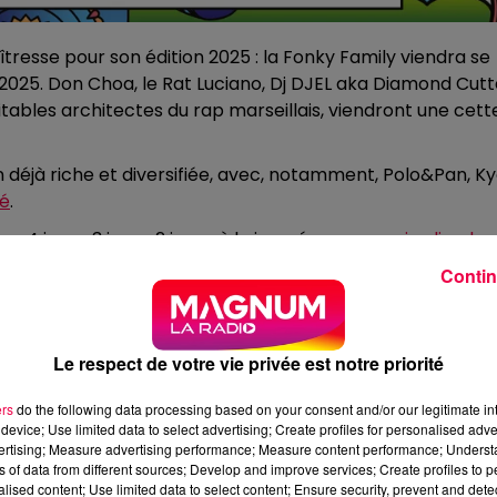
tresse pour son édition 2025 : la Fonky Family viendra se
ai 2025. Don Choa, le Rat Luciano, Dj DJEL aka Diamond Cutt
itables architectes du rap marseillais, viendront une cett
déjà riche et diversifiée, avec, notamment, Polo&Pan, K
lé
.
 4 jours, 3 jours, 2 jours, à la journée, sur
www.jardin-du-
Contin
Le respect de votre vie privée est notre priorité
ers
do the following data processing based on your consent and/or our legitimate int
device; Use limited data to select advertising; Create profiles for personalised adver
vertising; Measure advertising performance; Measure content performance; Unders
ns of data from different sources; Develop and improve services; Create profiles to 
alised content; Use limited data to select content; Ensure security, prevent and detect