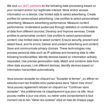
l’ensemble de la population vosgienne à la vigilance et
We and
our (447) partners
do the following data processing based on
à la solidarité en cette période de fortes chaleurs.
your consent and/or our legitimate interest: Store and/or access
information on a device; Use limited data to select advertising; Create
DERNIÈRES INFOS
profiles for personalised advertising; Use profiles to select personalised
advertising; Measure advertising performance; Measure content
performance; Understand audiences through statistics or combinations
of data from different sources; Develop and improve services; Create
profiles to personalise content; Use profiles to select personalised
content; Use limited data to select content; Ensure security, prevent and
detect fraud, and fix errors; Deliver and present advertising and content;
Save and communicate privacy choices. These technologies may
process personal data such as IP address and browsing data to offer
following functionalities: Identify devices based on information actively
requested; Use precise geolocation data; Match and combine data from
other data sources; Link different devices; Identify devices based on
information transmitted automatically.
Vous pouvez accepter en cliquant sur "Accepter et fermer", ou affiner en
sélectionnant les finalités et/ou partenaires dans "Gérer mes choix".
Vous pouvez également refuser en cliquant sur "Continuer sans
accepter". Vos préférences ne s'appliqueront que pour ce site. Vous
pouvez mettre à jour vos choix, ou retirer votre consentement à tout
moment via le lien "Gérer les cookies" situé en bas de chaque page.