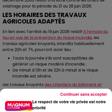
décembre 2006 relatif à la lutte contre les bruits de
voisinage pour la période du 21 au 28 juin 2026.
LES HORAIRES DES TRAVAUX
AGRICOLES ADAPTÉS
En lien avec l’arrêté du 19 juin 2026 relatif
à l’emploi du
feu en vue de la prévention du risque incendie
, les
travaux agricoles bruyants, interdits habituellement
entre 20h et 7h, pourront avoir lieu :
Toute la journée s’ils sont susceptibles de
générer un risque modéré d’incendie ;
De minuit à 13h et de 22h à minuit si le risque
incendie est sévère.
Les travaux bruyants
des chantiers du bâtiment et
des travaux publics
seront autorisés, quant à eux, dès
Continuer sans accepter
5h au lieu de 7h.
Le respect de votre vie privée est notre
Les opérations bruyantes doivent cependant être
priorité
limitées au strict nécessaire. Le préfet appelle