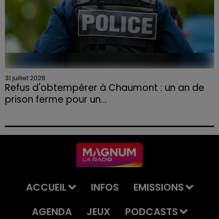
31 juillet 2026
Refus d'obtempérer à Chaumont : un an de
prison ferme pour un...
Le tribunal a également prononcé l'annulation de son
permis et la confiscation de son véhicule.
ACCUEIL
INFOS
EMISSIONS
AGENDA
JEUX
PODCASTS