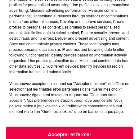
profiles for personalised advertising; Use profiles to select personalised
advertising; Measure advertising performance; Measure content
performance; Understand audiences through statistics or combinations
of data from different sources; Develop and improve services; Create
profiles to personalise content; Use profiles to select personalised
content; Use limited data to select content; Ensure security, prevent and
detect fraud, and fix errors; Deliver and present advertising and content;
Save and communicate privacy choices. These technologies may
process personal data such as IP address and browsing data to offer
following functionalities: Identify devices based on information actively
requested; Use precise geolocation data; Match and combine data from
other data sources; Link different devices; Identify devices based on
information transmitted automatically.
Vous pouvez accepter en cliquant sur "Accepter et fermer", ou affiner en
sélectionnant les finalités et/ou partenaires dans "Gérer mes choix".
Vous pouvez également refuser en cliquant sur "Continuer sans
accepter". Vos préférences ne s'appliqueront que pour ce site. Vous
5 août 2026
pouvez mettre à jour vos choix, ou retirer votre consentement à tout
Des assiettes Linvosges rappelées pour
moment via le lien "Gérer les cookies" situé en bas de chaque page.
excès de plomb
Du plomb a été détecté dans deux assiettes en
céramique vendues entre 2020 et 2022 par Linvosges.
Accepter et fermer