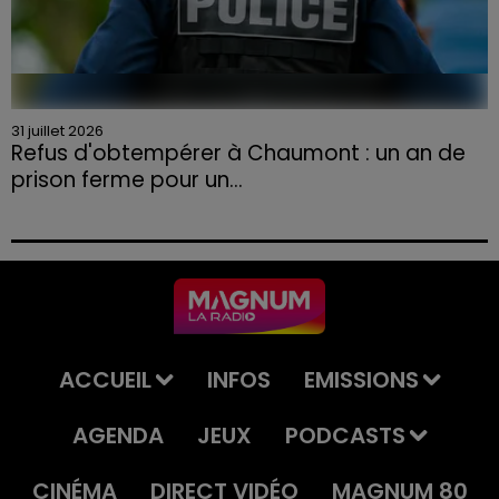
31 juillet 2026
Refus d'obtempérer à Chaumont : un an de
prison ferme pour un...
Le tribunal a également prononcé l'annulation de son
permis et la confiscation de son véhicule.
ACCUEIL
INFOS
EMISSIONS
AGENDA
JEUX
PODCASTS
CINÉMA
DIRECT VIDÉO
MAGNUM 80