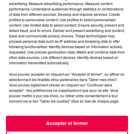
advertising; Measure advertising performance; Measure content
performance; Understand audiences through statistics or combinations
of data from different sources; Develop and improve services; Create
profiles to personalise content; Use profiles to select personalised
content; Use limited data to select content; Ensure security, prevent and
detect fraud, and fix errors; Deliver and present advertising and content;
Save and communicate privacy choices. These technologies may
process personal data such as IP address and browsing data to offer
following functionalities: Identify devices based on information actively
requested; Use precise geolocation data; Match and combine data from
other data sources; Link different devices; Identify devices based on
information transmitted automatically.
Vous pouvez accepter en cliquant sur "Accepter et fermer", ou affiner en
sélectionnant les finalités et/ou partenaires dans "Gérer mes choix".
Vous pouvez également refuser en cliquant sur "Continuer sans
5 août 2026
accepter". Vos préférences ne s'appliqueront que pour ce site. Vous
Des assiettes Linvosges rappelées pour
pouvez mettre à jour vos choix, ou retirer votre consentement à tout
excès de plomb
moment via le lien "Gérer les cookies" situé en bas de chaque page.
Du plomb a été détecté dans deux assiettes en
céramique vendues entre 2020 et 2022 par Linvosges.
Accepter et fermer