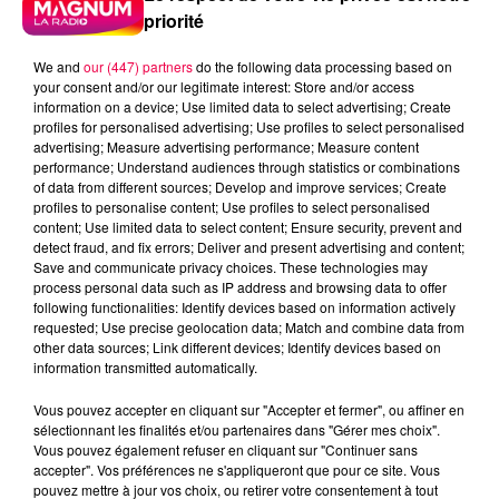
priorité
3 août 2026
PRÉVIFEUX : "il faut avoir une culture du risque"
We and
our (447) partners
do the following data processing based on
your consent and/or our legitimate interest: Store and/or access
dans les Vosges
information on a device; Use limited data to select advertising; Create
profiles for personalised advertising; Use profiles to select personalised
advertising; Measure advertising performance; Measure content
performance; Understand audiences through statistics or combinations
of data from different sources; Develop and improve services; Create
profiles to personalise content; Use profiles to select personalised
content; Use limited data to select content; Ensure security, prevent and
detect fraud, and fix errors; Deliver and present advertising and content;
Save and communicate privacy choices. These technologies may
process personal data such as IP address and browsing data to offer
following functionalities: Identify devices based on information actively
requested; Use precise geolocation data; Match and combine data from
other data sources; Link different devices; Identify devices based on
information transmitted automatically.
Vous pouvez accepter en cliquant sur "Accepter et fermer", ou affiner en
sélectionnant les finalités et/ou partenaires dans "Gérer mes choix".
Vous pouvez également refuser en cliquant sur "Continuer sans
accepter". Vos préférences ne s'appliqueront que pour ce site. Vous
pouvez mettre à jour vos choix, ou retirer votre consentement à tout
3 août 2026