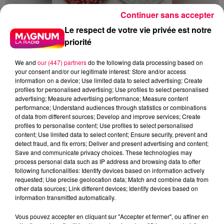
Continuer sans accepter
Le respect de votre vie privée est notre
priorité
We and
our (447) partners
do the following data processing based on
your consent and/or our legitimate interest: Store and/or access
information on a device; Use limited data to select advertising; Create
profiles for personalised advertising; Use profiles to select personalised
advertising; Measure advertising performance; Measure content
performance; Understand audiences through statistics or combinations
5 août 2026
of data from different sources; Develop and improve services; Create
Des assiettes Linvosges rappelées pour
profiles to personalise content; Use profiles to select personalised
excès de plomb
content; Use limited data to select content; Ensure security, prevent and
Du plomb a été détecté dans deux assiettes en
detect fraud, and fix errors; Deliver and present advertising and content;
Save and communicate privacy choices. These technologies may
céramique vendues entre 2020 et 2022 par Linvosges.
process personal data such as IP address and browsing data to offer
following functionalities: Identify devices based on information actively
requested; Use precise geolocation data; Match and combine data from
other data sources; Link different devices; Identify devices based on
information transmitted automatically.
Vous pouvez accepter en cliquant sur "Accepter et fermer", ou affiner en