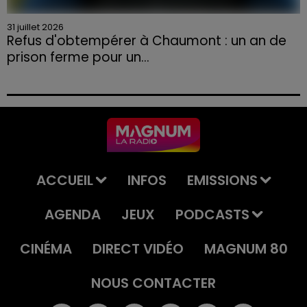
31 juillet 2026
Refus d'obtempérer à Chaumont : un an de
prison ferme pour un...
Le tribunal a également prononcé l'annulation de son
permis et la confiscation de son véhicule.
ACCUEIL
INFOS
EMISSIONS
AGENDA
JEUX
PODCASTS
CINÉMA
DIRECT VIDÉO
MAGNUM 80
NOUS CONTACTER