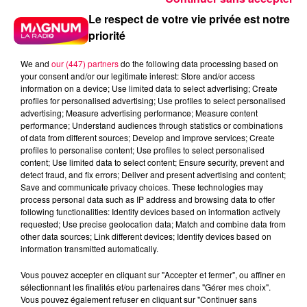
Le respect de votre vie privée est notre
priorité
We and
our (447) partners
do the following data processing based on
your consent and/or our legitimate interest: Store and/or access
information on a device; Use limited data to select advertising; Create
profiles for personalised advertising; Use profiles to select personalised
5 août 2026
advertising; Measure advertising performance; Measure content
Des assiettes Linvosges rappelées pour
performance; Understand audiences through statistics or combinations
excès de plomb
of data from different sources; Develop and improve services; Create
profiles to personalise content; Use profiles to select personalised
Du plomb a été détecté dans deux assiettes en
content; Use limited data to select content; Ensure security, prevent and
céramique vendues entre 2020 et 2022 par Linvosges.
detect fraud, and fix errors; Deliver and present advertising and content;
Save and communicate privacy choices. These technologies may
process personal data such as IP address and browsing data to offer
following functionalities: Identify devices based on information actively
requested; Use precise geolocation data; Match and combine data from
other data sources; Link different devices; Identify devices based on
information transmitted automatically.
Vous pouvez accepter en cliquant sur "Accepter et fermer", ou affiner en
sélectionnant les finalités et/ou partenaires dans "Gérer mes choix".
Vous pouvez également refuser en cliquant sur "Continuer sans