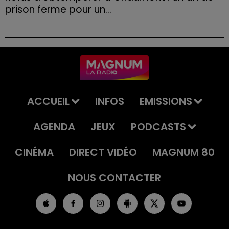
prison ferme pour un...
Le tribunal a également prononcé l'annulation de son
permis et la confiscation de son véhicule.
ACCUEIL
INFOS
EMISSIONS
AGENDA
JEUX
PODCASTS
CINÉMA
DIRECT VIDÉO
MAGNUM 80
NOUS CONTACTER