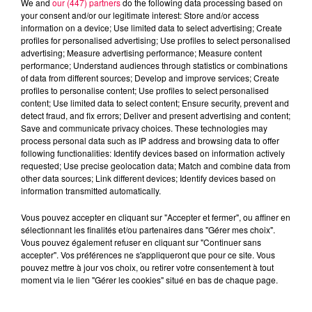
l'évolution des températures
We and
our (447) partners
do the following data processing based on
your consent and/or our legitimate interest: Store and/or access
DERNIÈRES INFOS
information on a device; Use limited data to select advertising; Create
profiles for personalised advertising; Use profiles to select personalised
advertising; Measure advertising performance; Measure content
performance; Understand audiences through statistics or combinations
of data from different sources; Develop and improve services; Create
profiles to personalise content; Use profiles to select personalised
content; Use limited data to select content; Ensure security, prevent and
detect fraud, and fix errors; Deliver and present advertising and content;
Save and communicate privacy choices. These technologies may
process personal data such as IP address and browsing data to offer
following functionalities: Identify devices based on information actively
requested; Use precise geolocation data; Match and combine data from
other data sources; Link different devices; Identify devices based on
information transmitted automatically.
Vous pouvez accepter en cliquant sur "Accepter et fermer", ou affiner en
sélectionnant les finalités et/ou partenaires dans "Gérer mes choix".
Vous pouvez également refuser en cliquant sur "Continuer sans
accepter". Vos préférences ne s'appliqueront que pour ce site. Vous
pouvez mettre à jour vos choix, ou retirer votre consentement à tout
moment via le lien "Gérer les cookies" situé en bas de chaque page.
5 août 2026
Des assiettes Linvosges rappelées pour