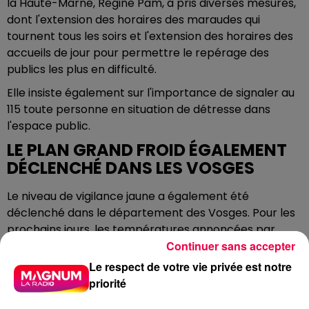
la Haute-Marne, Régine Pam, a pris diverses mesures,
dont l'extension des horaires des maraudes qui
tournent tous les soirs et l'extension des horaires des
accueils de jour pour permettre le repérage des
publics les plus en difficulté.
Elle insiste également sur l'importance de signaler au
115 toute personne en situation de détresse dans
l'espace public.
LE PLAN GRAND FROID ÉGALEMENT
DÉCLENCHÉ DANS LES VOSGES
Le niveau de vigilance jaune a également été
déclenché dans le département des Vosges. Pour les
prochains jours, les températures annoncées par
Continuer sans accepter
Météo-France seront inférieures ou égales à -5°.
C'est en ces raisons que Valérie Michel-Moreaux,
Le respect de votre vie privée est notre
Préfète des Vosges, a déclenché le niveau de vigilance
priorité
jaune du plan grand froid. Il sera revu en fonction de