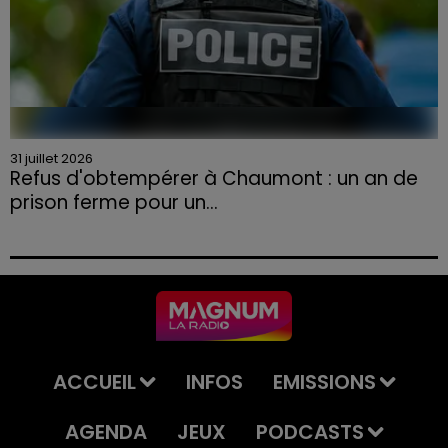
31 juillet 2026
Refus d'obtempérer à Chaumont : un an de
prison ferme pour un...
Le tribunal a également prononcé l'annulation de son
permis et la confiscation de son véhicule.
ACCUEIL
INFOS
EMISSIONS
AGENDA
JEUX
PODCASTS