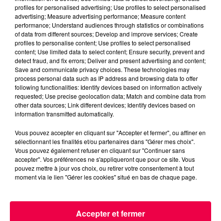
profiles for personalised advertising; Use profiles to select personalised
advertising; Measure advertising performance; Measure content
performance; Understand audiences through statistics or combinations
of data from different sources; Develop and improve services; Create
profiles to personalise content; Use profiles to select personalised
content; Use limited data to select content; Ensure security, prevent and
detect fraud, and fix errors; Deliver and present advertising and content;
Save and communicate privacy choices. These technologies may
process personal data such as IP address and browsing data to offer
following functionalities: Identify devices based on information actively
requested; Use precise geolocation data; Match and combine data from
other data sources; Link different devices; Identify devices based on
information transmitted automatically.
Vous pouvez accepter en cliquant sur "Accepter et fermer", ou affiner en
sélectionnant les finalités et/ou partenaires dans "Gérer mes choix".
3 août 2026
Vous pouvez également refuser en cliquant sur "Continuer sans
PRÉVIFEUX : "il faut avoir une culture du risque"
accepter". Vos préférences ne s'appliqueront que pour ce site. Vous
dans les Vosges
pouvez mettre à jour vos choix, ou retirer votre consentement à tout
moment via le lien "Gérer les cookies" situé en bas de chaque page.
Accepter et fermer