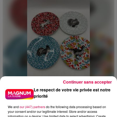
Continuer sans accepter
5 août 2026
Le respect de votre vie privée est notre
Des assiettes Linvosges rappelées pour
priorité
excès de plomb
Du plomb a été détecté dans deux assiettes en
We and
our (447) partners
do the following data processing based on
your consent and/or our legitimate interest: Store and/or access
céramique vendues entre 2020 et 2022 par Linvosges.
information on a device; Use limited data to select advertising; Create