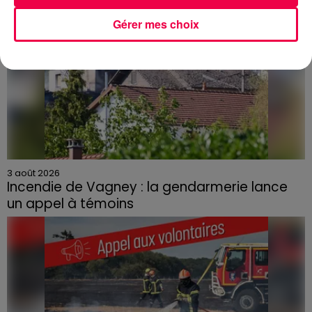
Gérer mes choix
3 août 2026
Incendie de Vagney : la gendarmerie lance
un appel à témoins
Le feu, parti d'une haie avant de se propager au
quartier résidentiel, avait détruit deux habitations et
contraint à l'évacuation d'une centaine de personnes.