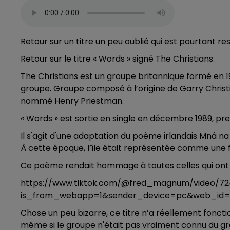
Retour sur un titre un peu oublié qui est pourtant 
Retour sur le titre « Words » signé The Christians.
The Christians est un groupe britannique formé en 1
groupe. Groupe composé à l’origine de Garry Christia
nommé Henry Priestman.
« Words » est sortie en single en décembre 1989, prem
Il s'agit d'une adaptation du poème irlandais Mná 
À cette époque, l’île était représentée comme une 
Ce poème rendait hommage à toutes celles qui ont d
https://www.tiktok.com/@fred_magnum/video/7
is_from_webapp=1&sender_device=pc&web_id=
Chose un peu bizarre, ce titre n’a réellement foncti
même si le groupe n'était pas vraiment connu du g