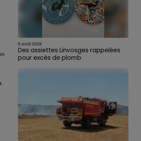
5 août 2026
Des assiettes Linvosges rappelées
on
pour excès de plomb
Du plomb a été détecté dans deux assiettes
en céramique vendues entre 2020 et 2022
par Linvosges.
.