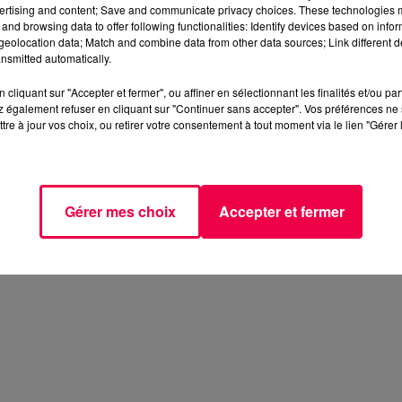
ertising and content; Save and communicate privacy choices. These technologies
and browsing data to offer following functionalities: Identify devices based on infor
eolocation data; Match and combine data from other data sources; Link different de
nsmitted automatically.
cliquant sur "Accepter et fermer", ou affiner en sélectionnant les finalités et/ou pa
 également refuser en cliquant sur "Continuer sans accepter". Vos préférences ne 
tre à jour vos choix, ou retirer votre consentement à tout moment via le lien "Gérer 
Gérer mes choix
Accepter et fermer