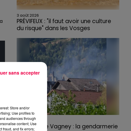
3 août 2026
PRÉVIFEUX : "il faut avoir une culture
 a
du risque" dans les Vosges
uer sans accepter
erest: Store and/or
tising; Use profiles to
tand audiences through
3 août 2026
personalise content; Use
Incendie de Vagney : la gendarmerie
 fraud, and fix errors;