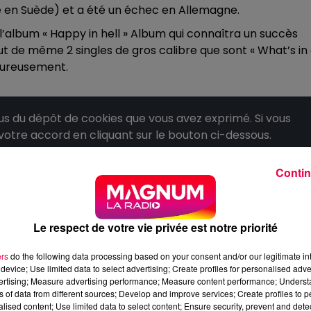
 en Suède) et a été un échec en Allemagne.
 l’album « Happy in hell » Album qui connaîtra un succès
t de même 2 singles de gros calibre que sont « What’s in
heureusement.
 du dépôt de cookies que vous avez exprimé. Si vous
 votre accord en cliquant sur le bouton ci-dessous.
her l'élément
Contin
Le respect de votre vie privée est notre priorité
ers
do the following data processing based on your consent and/or our legitimate int
device; Use limited data to select advertising; Create profiles for personalised adver
vertising; Measure advertising performance; Measure content performance; Unders
ns of data from different sources; Develop and improve services; Create profiles to 
alised content; Use limited data to select content; Ensure security, prevent and detect