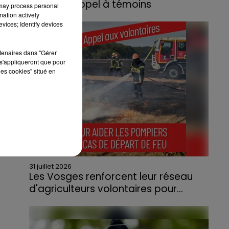
lance un appel à témoins
 may process personal
mation actively
Le feu, parti d'une haie avant de se propager
vices; Identify devices
au quartier résidentiel, avait détruit deux
habitations et contraint à l'évacuation d'une
rtenaires dans "Gérer
centaine de personnes.
s'appliqueront que pour
les cookies" situé en
31 juillet 2026
Les Vosges renforcent leur réseau
d'agriculteurs volontaires pour...
Face à la sécheresse et aux risques de
départs de feu, la Chambre d'agriculture
des Vosges a lancé un appel aux