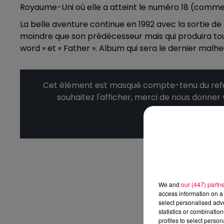
Royaume-Uni où elle a atteint le numéro 18 (comme
La belle aventure continue en 1992 avec la sortie de
moindre que son prédécesseur mais qui produira tou
word » et « Father ». Album qui sera le dernier mal
Cet élément est masqué compte-tenu du refus
souhaitez l'afficher, merci de nous donner
Affic
We and
our (447) partn
access information on a 
select personalised ad
statistics or combinatio
profiles to select person