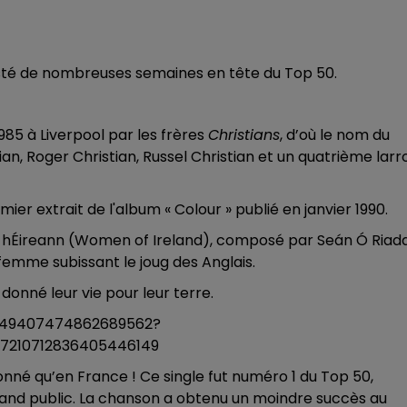
resté de nombreuses semaines en tête du Top 50.
985 à Liverpool par les frères
Christians
, d’où le nom du
n, Roger Christian, Russel Christian et un quatrième larr
ier extrait de l'album « Colour » publié en janvier 1990.
na hÉireann (Women of Ireland), composé par Seán Ó Riada
femme subissant le joug des Anglais.
onné leur vie pour leur terre.
249407474862689562?
7210712836405446149
onné qu’en France ! Ce single fut numéro 1 du Top 50,
rand public. La chanson a obtenu un moindre succès au