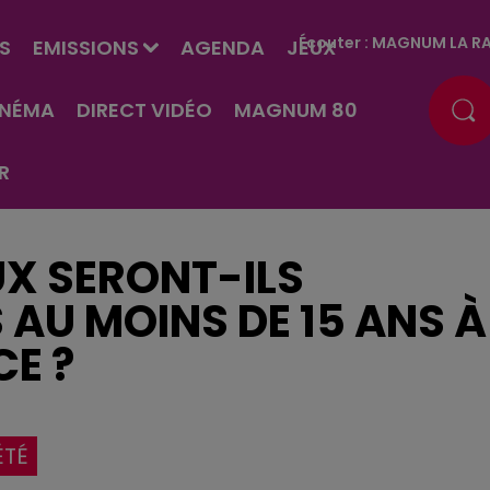
Écouter :
MAGNUM LA RA
S
EMISSIONS
AGENDA
JEUX
INÉMA
DIRECT VIDÉO
MAGNUM 80
R
UX SERONT-ILS
 AU MOINS DE 15 ANS À
CE ?
ÉTÉ