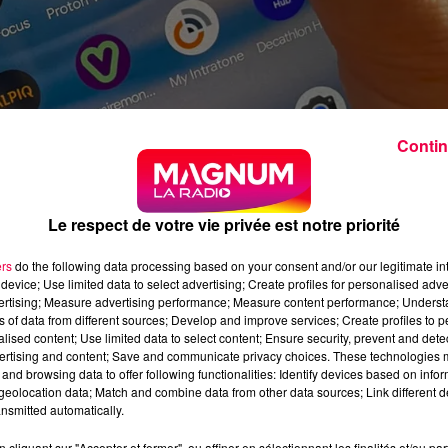
Contin
Le respect de votre vie privée est notre priorité
ers
do the following data processing based on your consent and/or our legitimate int
device; Use limited data to select advertising; Create profiles for personalised adver
 moins de 15 ans à la rentrée en France ?
vertising; Measure advertising performance; Measure content performance; Unders
ns of data from different sources; Develop and improve services; Create profiles to 
alised content; Use limited data to select content; Ensure security, prevent and detect
ertising and content; Save and communicate privacy choices. These technologies
irmé sa volonté d’interdire les réseaux sociaux aux mineur
and browsing data to offer following functionalities: Identify devices based on infor
rtir de la rentrée. Mais elle fait face à bien des difficulté
eolocation data; Match and combine data from other data sources; Link different de
nsmitted automatically.
’Assemblée Nationale puis modifié par le Sénat.
cliquant sur "Accepter et fermer", ou affiner en sélectionnant les finalités et/ou pa