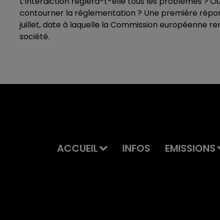
L’interdiction réglera-t-elle tous les problèmes ? 
contourner la réglementation ? Une première réponse
juillet, date à laquelle la Commission européenne ren
société.
ACCUEIL
INFOS
EMISSIONS