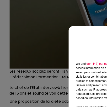
We and
our (447) partn
access information on a 
Les réseaux sociaux seront-ils vraiment interdits au
select personalised ad
statistics or combinatio
Crédit :
Simon Parmentier - MLR
profiles to select person
Deliver and present adv
Le chef de l’Etat interviewé hier au JT de TF1 a conf
data such as IP address 
de 15 ans et souhaite voir cette loi mise en œuvre à pa
requested; Use precise g
based on information tra
Une proposition de loi a été adopté en janvier par l
Vous pouvez accepter en 