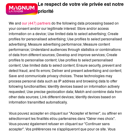
Le respect de votre vie privée est notre
mesure de fermeture non respectée. En cas de
priorité
maintien irrégulier, le contrevenant s'exposera à six
mois de prison, 7 500 euros d'amende, la confiscation
We and
our (447) partners
do the following data processing based on
des revenus générés et une interdiction de gérer un
your consent and/or our legitimate interest: Store and/or access
commerce pendant cinq ans.
information on a device; Use limited data to select advertising; Create
profiles for personalised advertising; Use profiles to select personalised
Face aux commerces de façade servant à blanchir
advertising; Measure advertising performance; Measure content
l'argent du trafic de stupéfiants, des outils existent
performance; Understand audiences through statistics or combinations
of data from different sources; Develop and improve services; Create
déjà. La loi du 13 juin 2025 visant à faire sortir la France
profiles to personalise content; Use profiles to select personalised
du piège du narcotrafic a confié au préfet de
content; Use limited data to select content; Ensure security, prevent and
département le pouvoir d'ordonner la fermeture
detect fraud, and fix errors; Deliver and present advertising and content;
Save and communicate privacy choices. These technologies may
administrative de tout établissement ouvert au public
process personal data such as IP address and browsing data to offer
pour une durée de six mois maximum, prolongeable
following functionalities: Identify devices based on information actively
jusqu'à un an par le ministre de l'Intérieur. Toute
requested; Use precise geolocation data; Match and combine data from
other data sources; Link different devices; Identify devices based on
décision de fermeture entraîne par ailleurs
information transmitted automatically.
l'abrogation des autorisations d'exploitation, comme
les licences de débit de boisson.
Vous pouvez accepter en cliquant sur "Accepter et fermer", ou affiner en
sélectionnant les finalités et/ou partenaires dans "Gérer mes choix".
Par ailleurs, un guide sera mis à disposition des maires
Vous pouvez également refuser en cliquant sur "Continuer sans
accepter". Vos préférences ne s'appliqueront que pour ce site. Vous
pour les accompagner dans la prise d'arrêtés