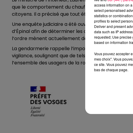
access information on a 
que le comportement du chauffard mettait volontai
select personalised ad
citoyens. Il a précisé que tout était mis en œuvre po
statistics or combinatio
profiles to select person
Une enquête judiciaire a été ouverte sous l’autorité 
Deliver and present adv
d’Épinal afin de déterminer les circonstances exactes
data such as IP address 
requested; Use precise g
l’ordre mènent actuellement des recherches actives p
based on information tra
La gendarmerie rappelle l’importance du respect des
Vous pouvez accepter en 
vigilance, soulignant que de tels actes mettent en 
mes choix". Vous pouvez
l’ensemble des usagers de la route.
ce site. Vous pouvez met
bas de chaque page.