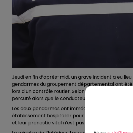
Jeudi en fin d’après-midi, un grave incident a eu lie
gendarmes du groupement départemental ont été re
lors d’un contrôle routier. Selon les informations co
percuté alors que le conducteur effectuait une mar
Les deux gendarmes ont immédiatement été pris en 
établissement hospitalier pour recevoir des soins. H
et leur pronostic vital n’est pas engagé.
Le ministre de l’Intérieur, Laurent Nuñez, a condam
We and
our (447) partn