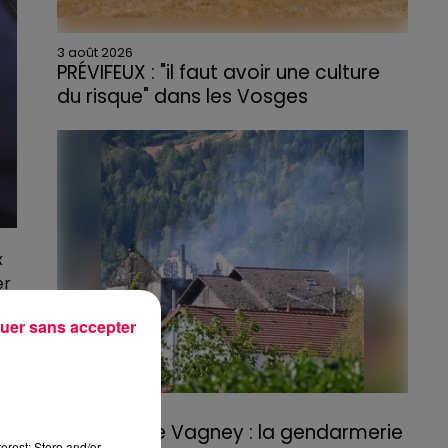
3 août 2026
PRÉVIFEUX : "il faut avoir une culture
du risque" dans les Vosges
x
er
uer sans accepter
e
3 août 2026
Incendie de Vagney : la gendarmerie
erest: Store and/or