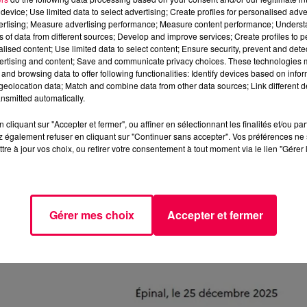
device; Use limited data to select advertising; Create profiles for personalised adver
rement en danger la vie de ceux qui protègent les
vertising; Measure advertising performance; Measure content performance; Unders
ur retrouver le fuyard.
ns of data from different sources; Develop and improve services; Create profiles to 
alised content; Use limited data to select content; Ensure security, prevent and detect
du procureur de la République près du tribunal judiciaire
ertising and content; Save and communicate privacy choices. These technologies
 de l’incident et d’identifier le conducteur. Les forces de
and browsing data to offer following functionalities: Identify devices based on infor
eolocation data; Match and combine data from other data sources; Link different de
our interpeller le chauffard, qui reste en fuite.
nsmitted automatically.
 contrôles routiers et appelle les automobilistes à la
cliquant sur "Accepter et fermer", ou affiner en sélectionnant les finalités et/ou pa
danger non seulement les forces de l’ordre, mais égaleme
 également refuser en cliquant sur "Continuer sans accepter". Vos préférences ne 
tre à jour vos choix, ou retirer votre consentement à tout moment via le lien "Gérer 
Gérer mes choix
Accepter et fermer