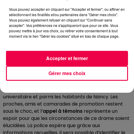
respecter les consignes de sécurité, afin d’éviter de
Vous pouvez accepter en cliquant sur "Accepter et fermer", ou affiner en
nouveaux drames.
sélectionnant les finalités et/ou partenaires dans "Gérer mes choix".
Vous pouvez également refuser en cliquant sur "Continuer sans
L’
appel à témoins
lancé par la police de Nancy
accepter". Vos préférences ne s'appliqueront que pour ce site. Vous
s’inscrit donc dans une double démarche : retrouver le
pouvez mettre à jour vos choix, ou retirer votre consentement à tout
moment via le lien "Gérer les cookies" situé en bas de chaque page.
conducteur responsable et sensibiliser le public aux
dangers potentiels des abords d’autoroutes, surtout la
nuit.
Accepter et fermer
UN APPEL À TÉMOINS EST LANCÉ
PAR LA POLICE
Gérer mes choix
Le décès de ce jeune étudiant en médecine a
provoqué une vive émotion dans la communauté
universitaire et parmi les habitants de Nancy. Les
proches, amis et camarades de promotion restent
sous le choc, et l’
appel à témoins
représente un
espoir pour que les circonstances de ce drame soient
élucidées. La police espère que grâce aux
informations recueillies, il sera possible d’identifier le