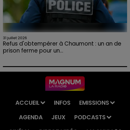
31 juillet 2026
Refus d'obtempérer à Chaumont : un an de
prison ferme pour un...
Le tribunal a également prononcé l'annulation de son
permis et la confiscation de son véhicule.
ACCUEIL
INFOS
EMISSIONS
AGENDA
JEUX
PODCASTS