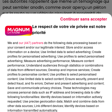
Les autorités rappellent que même un témoignage qui
peut sembler anodin, comme avoir aperçu un piéton
sur la route ou un véhicule circulant à proximité de
Continuer sans accepter
l’accident, peut s’avérer déterminant pour l’enquête.
La coopération des citoyens est donc primordiale
Le respect de votre vie privée est notre
pour rendre justice au jeune étudiant et pour éclaircir
priorité
les circonstances de sa mort.
We and
our (447) partners
do the following data processing based on
LA SÉCURITÉ AUX ABORDS DES
your consent and/or our legitimate interest: Store and/or access
AUTOROUTES EN QUESTION
information on a device; Use limited data to select advertising; Create
profiles for personalised advertising; Use profiles to select personalised
advertising; Measure advertising performance; Measure content
Ce drame met également en lumière les risques
performance; Understand audiences through statistics or combinations
encourus par les piétons le long des grandes voies de
of data from different sources; Develop and improve services; Create
profiles to personalise content; Use profiles to select personalised
circulation. Les abords d’autoroutes sont
content; Use limited data to select content; Ensure security, prevent and
généralement interdits aux piétons pour des raisons
detect fraud, and fix errors; Deliver and present advertising and content;
évidentes de sécurité. Cependant, des situations
Save and communicate privacy choices. These technologies may
process personal data such as IP address and browsing data to offer
exceptionnelles, comme le retour d’une soirée ou un
following functionalities: Identify devices based on information actively
désengagement par navette, peuvent conduire à des
requested; Use precise geolocation data; Match and combine data from
accidents tragiques. Les enquêteurs insistent sur la
other data sources; Link different devices; Identify devices based on
information transmitted automatically.
vigilance et la prudence, et sur la nécessité de