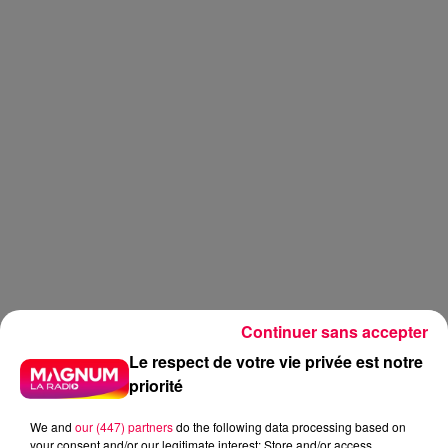
Continuer sans accepter
Le respect de votre vie privée est notre
priorité
We and
our (447) partners
do the following data processing based on
DERNIÈRES INFOS
your consent and/or our legitimate interest: Store and/or access