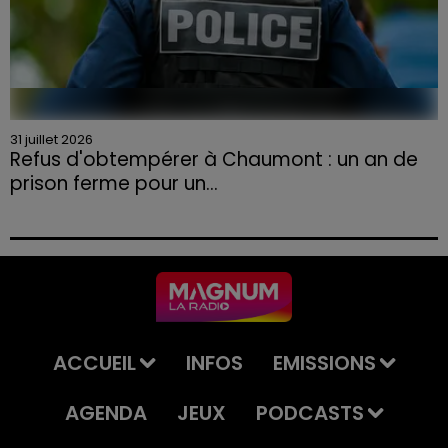
31 juillet 2026
Refus d'obtempérer à Chaumont : un an de
prison ferme pour un...
Le tribunal a également prononcé l'annulation de son
permis et la confiscation de son véhicule.
ACCUEIL
INFOS
EMISSIONS
AGENDA
JEUX
PODCASTS