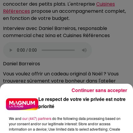
concocter des petits plats. L'entreprise
Cuisines
Références
propose un accompagnement complet,
en fonction de votre budget.
Interview avec Daniel Barreiros, responsable
commercial chez Ixina et Cuisines Références
Daniel Barreiros
Vous voulez offrir un cadeau original à Noël ? Vous
trouverez sûrement votre bonheur dans l'atelier
boisselier lorrain
Les Créas de la Grange
. Ils fabriquent
Continuer sans accepter
des objets en bois du quotidien, des découpes et
Le respect de votre vie privée est notre
gravure laser. Et tout ça sur du bois massif local en
priorité
provenance d'une scierie de Rambervillers.
We and
our (447) partners
do the following data processing based on
Interview avec Julien Comte, gérant des Créas de la
your consent and/or our legitimate interest: Store and/or access
Grange
information on a device; Use limited data to select advertising; Create