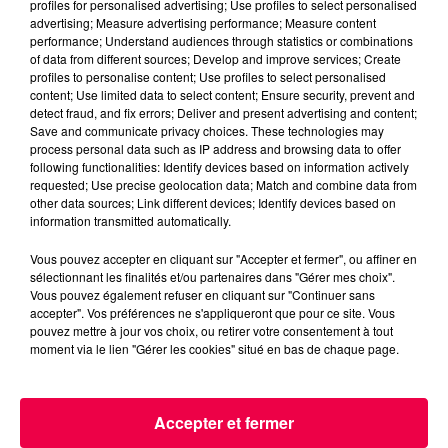
profiles for personalised advertising; Use profiles to select personalised
advertising; Measure advertising performance; Measure content
performance; Understand audiences through statistics or combinations
of data from different sources; Develop and improve services; Create
Julien Comte
profiles to personalise content; Use profiles to select personalised
content; Use limited data to select content; Ensure security, prevent and
L'efficacité de l'isolation extérieure n'est plus à
detect fraud, and fix errors; Deliver and present advertising and content;
prouver. Une façade bien isolée permet un logement
Save and communicate privacy choices. These technologies may
process personal data such as IP address and browsing data to offer
qui garde au maximum sa chaleur l'hiver et la
following functionalities: Identify devices based on information actively
fraicheur l'été. L'entreprise
SNB, ravalement de façade
requested; Use precise geolocation data; Match and combine data from
propose d'isoler votre maison à l'aide de différents
other data sources; Link different devices; Identify devices based on
information transmitted automatically.
matériaux isolants (minéraux, laine de bois, laine de
roche, polystyrène). Et ils ont l'agrément RGE Qualibat
Vous pouvez accepter en cliquant sur "Accepter et fermer", ou affiner en
qui vous permet d'avoir certaines aides fiscales.
sélectionnant les finalités et/ou partenaires dans "Gérer mes choix".
Vous pouvez également refuser en cliquant sur "Continuer sans
Interview avec Pascal Dal Pont, représentant
accepter". Vos préférences ne s'appliqueront que pour ce site. Vous
technico-commercial chez SNB
pouvez mettre à jour vos choix, ou retirer votre consentement à tout
moment via le lien "Gérer les cookies" situé en bas de chaque page.
Accepter et fermer
Pascal Dal Pont,