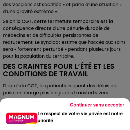
des Vosgiens est sacrifiée » et parle d’une situation «
d’une gravité extrême ».
Selon la CGT, cette fermeture temporaire est la
conséquence directe d’une pénurie durable de
médecins et de difficultés persistantes de
recrutement. Le syndicat estime que l’accès aux soins
sera « fortement perturbé » pendant plusieurs jours
pour la population du territoire.
DES CRAINTES POUR L’ÉTÉ ET LES
CONDITIONS DE TRAVAIL
D’après la CGT, les patients risquent des délais de
prise en charge plus longs, des transferts vers
d’autres établissements déjà saturés ainsi que des
Continuer sans accepter
conditions de travail dégradées pour les équipes
Le respect de votre vie privée est notre
soignantes restantes.
priorité
Le syndicat craint également « un naufrage sanitaire