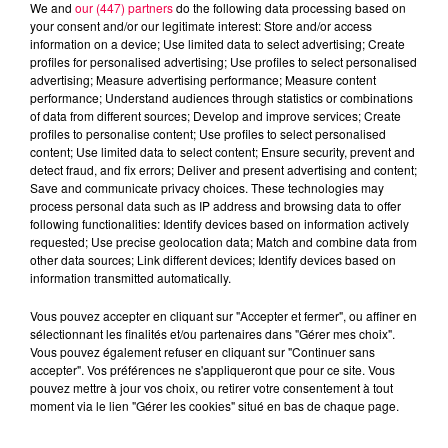
pour la période estivale » si aucun renfort
We and
our (447) partners
do the following data processing based on
supplémentaire n’est trouvé rapidement. La CGT
your consent and/or our legitimate interest: Store and/or access
information on a device; Use limited data to select advertising; Create
évoque notamment le risque de nouvelles fermetures
profiles for personalised advertising; Use profiles to select personalised
de lits, l’épuisement des personnels et une perte de
advertising; Measure advertising performance; Measure content
chance pour les usagers.
performance; Understand audiences through statistics or combinations
of data from different sources; Develop and improve services; Create
LA CGT INTERPELLE L’ARS ET
profiles to personalise content; Use profiles to select personalised
APPELLE LA POPULATION À RÉAGIR
content; Use limited data to select content; Ensure security, prevent and
detect fraud, and fix errors; Deliver and present advertising and content;
Save and communicate privacy choices. These technologies may
Dans son communiqué, le syndicat interpelle
process personal data such as IP address and browsing data to offer
directement l’ARS Grand Est : « comment l’agence
following functionalities: Identify devices based on information actively
requested; Use precise geolocation data; Match and combine data from
compte rendre les établissements plus attractifs
other data sources; Link different devices; Identify devices based on
pour recruter médecins et remplaçants ? ».
information transmitted automatically.
La CGT appelle aussi la population à prendre
Vous pouvez accepter en cliquant sur "Accepter et fermer", ou affiner en
conscience de « l’effondrement de l’hôpital public » et
sélectionnant les finalités et/ou partenaires dans "Gérer mes choix".
réclame la réouverture de l’ensemble des capacités
Vous pouvez également refuser en cliquant sur "Continuer sans
accepter". Vos préférences ne s'appliqueront que pour ce site. Vous
de médecine.
pouvez mettre à jour vos choix, ou retirer votre consentement à tout
moment via le lien "Gérer les cookies" situé en bas de chaque page.
« Jusqu’à quand la population de l’Ouest Vosgien
devra-t-elle subir une santé au rabais ? », questionne