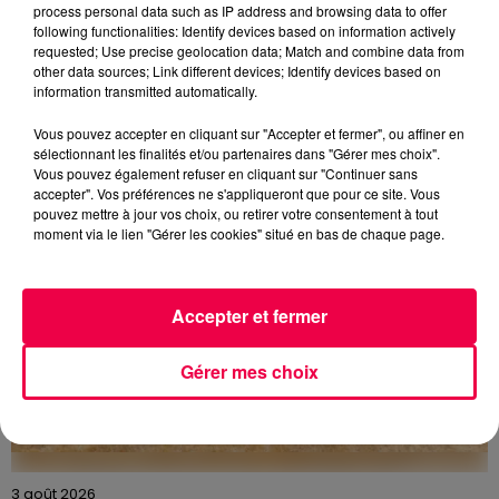
process personal data such as IP address and browsing data to offer
following functionalities: Identify devices based on information actively
5 août 2026
requested; Use precise geolocation data; Match and combine data from
Des assiettes Linvosges rappelées pour
other data sources; Link different devices; Identify devices based on
excès de plomb
information transmitted automatically.
Du plomb a été détecté dans deux assiettes en
Vous pouvez accepter en cliquant sur "Accepter et fermer", ou affiner en
céramique vendues entre 2020 et 2022 par Linvosges.
sélectionnant les finalités et/ou partenaires dans "Gérer mes choix".
Vous pouvez également refuser en cliquant sur "Continuer sans
accepter". Vos préférences ne s'appliqueront que pour ce site. Vous
pouvez mettre à jour vos choix, ou retirer votre consentement à tout
moment via le lien "Gérer les cookies" situé en bas de chaque page.
Accepter et fermer
Gérer mes choix
3 août 2026