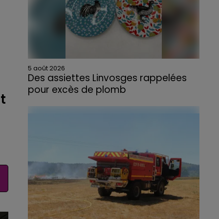
5 août 2026
Des assiettes Linvosges rappelées
pour excès de plomb
t
Du plomb a été détecté dans deux assiettes
en céramique vendues entre 2020 et 2022
par Linvosges.