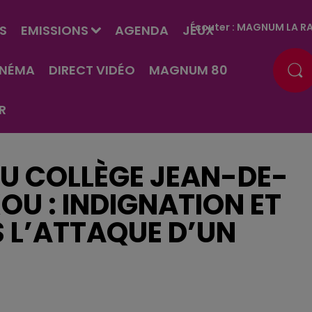
Écouter :
MAGNUM LA RA
S
EMISSIONS
AGENDA
JEUX
INÉMA
DIRECT VIDÉO
MAGNUM 80
R
AU COLLÈGE JEAN-DE-
OU : INDIGNATION ET
 L’ATTAQUE D’UN