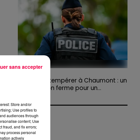
agriculteurs volontaires pour venir en aide...
uer sans accepter
31 juillet 2026
Refus d'obtempérer à Chaumont : un
an de prison ferme pour un...
Le tribunal a également prononcé
l'annulation de son permis et la confiscation
erest: Store and/or
de son véhicule.
tising; Use profiles to
tand audiences through
personalise content; Use
 fraud, and fix errors;
 may process personal
mation actively