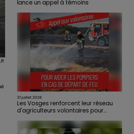
lance un appel à témoins
Le feu, parti d'une haie avant de se propager
au quartier résidentiel, avait détruit deux
habitations et contraint à l'évacuation d'une
centaine de personnes.
LR
ué
31 juillet 2026
Les Vosges renforcent leur réseau
d'agriculteurs volontaires pour...
Face à la sécheresse et aux risques de
départs de feu, la Chambre d'agriculture
des Vosges a lancé un appel aux