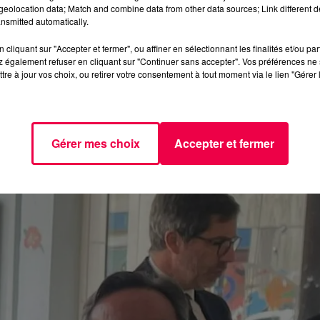
eolocation data; Match and combine data from other data sources; Link different de
s en cours, la présidente du département concède n'avoir «
nsmitted automatically.
t en lançant un message de fermeté : « La République, el
cliquant sur "Accepter et fermer", ou affiner en sélectionnant les finalités et/ou pa
 également refuser en cliquant sur "Continuer sans accepter". Vos préférences ne 
tre à jour vos choix, ou retirer votre consentement à tout moment via le lien "Gérer 
gnation face à cet acte
Gérer mes choix
Accepter et fermer