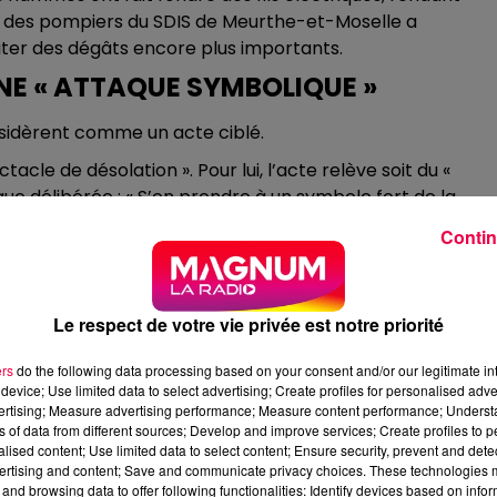
ide des pompiers du SDIS de Meurthe-et-Moselle a
iter des dégâts encore plus importants.
UNE « ATTAQUE SYMBOLIQUE »
onsidèrent comme un acte ciblé.
cle de désolation ». Pour lui, l’acte relève soit du «
que délibérée : « S’en prendre à un symbole fort de la
préhension ». Une analyse partagée par le préfet du
Contin
nu toucher un symbole de la République ».
 « TOLÉRANCE ZÉRO »
Le respect de votre vie privée est notre priorité
ente du Conseil Départemental de Meurthe-et-Moselle, a
ssement classé REP+. Elle réclame une réponse pénale
ers
do the following data processing based on your consent and/or our legitimate int
device; Use limited data to select advertising; Create profiles for personalised adver
vertising; Measure advertising performance; Measure content performance; Unders
tes intolérable. C'est un acte grave qui touche la
ns of data from different sources; Develop and improve services; Create profiles to 
ifficulté. Je considère que l'acte et les incendies qui ont
alised content; Use limited data to select content; Ensure security, prevent and detect
ertising and content; Save and communicate privacy choices. These technologies
out cas une sanction forte et une tolérance zéro ».
and browsing data to offer following functionalities: Identify devices based on infor