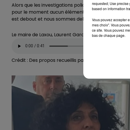
requested; Use precise g
Alors que les investigations policières sont toujour
based on information tra
pour le moment aucun élément » sur les auteurs, tou
est debout et nous sommes debout ».
Vous pouvez accepter en 
mes choix". Vous pouvez
ce site. Vous pouvez met
Le maire de Laxou, Laurent Garcia, explique son indi
bas de chaque page.
Crédit :
Des propos recueillis par Simon Parmentier