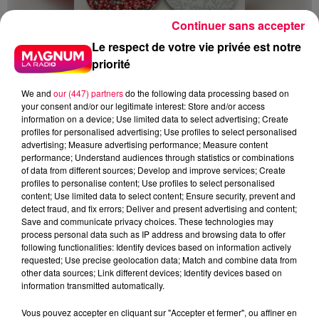
Continuer sans accepter
Le respect de votre vie privée est notre
priorité
We and
our (447) partners
do the following data processing based on
your consent and/or our legitimate interest: Store and/or access
information on a device; Use limited data to select advertising; Create
profiles for personalised advertising; Use profiles to select personalised
advertising; Measure advertising performance; Measure content
performance; Understand audiences through statistics or combinations
5 août 2026
of data from different sources; Develop and improve services; Create
Des assiettes Linvosges rappelées pour
profiles to personalise content; Use profiles to select personalised
excès de plomb
content; Use limited data to select content; Ensure security, prevent and
detect fraud, and fix errors; Deliver and present advertising and content;
Du plomb a été détecté dans deux assiettes en
Save and communicate privacy choices. These technologies may
céramique vendues entre 2020 et 2022 par Linvosges.
process personal data such as IP address and browsing data to offer
following functionalities: Identify devices based on information actively
requested; Use precise geolocation data; Match and combine data from
other data sources; Link different devices; Identify devices based on
information transmitted automatically.
Vous pouvez accepter en cliquant sur "Accepter et fermer", ou affiner en