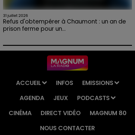
31 juillet 2026
Refus d'obtempérer à Chaumont : un an de
prison ferme pour un...
Le tribunal a également prononcé l'annulation de son
permis et la confiscation de son véhicule.
ACCUEIL
INFOS
EMISSIONS
AGENDA
JEUX
PODCASTS
CINÉMA
DIRECT VIDÉO
MAGNUM 80
NOUS CONTACTER