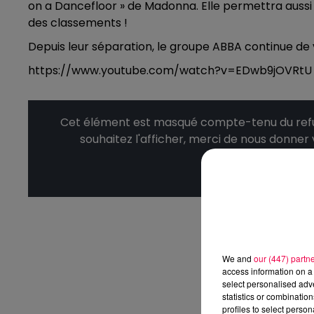
on a Dancefloor » de Madonna. Elle permettra auss
des classements !
Depuis leur séparation, le groupe ABBA continue de v
https://www.youtube.com/watch?v=EDwb9jOVRtU
Cet élément est masqué compte-tenu du refus
souhaitez l'afficher, merci de nous donner
Affic
We and
our (447) partn
access information on a 
select personalised ad
statistics or combinatio
profiles to select person