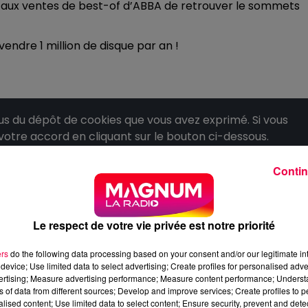
i aux ventes de best-of d’ABBA de retrouver le sommets
endre 1 million de disque par an !
 du dépôt de cookies que vous avez exprimé. Si vous
 votre accord en cliquant sur le bouton ci-dessous.
her l'élément
Contin
Le respect de votre vie privée est notre priorité
ers
do the following data processing based on your consent and/or our legitimate int
device; Use limited data to select advertising; Create profiles for personalised adver
vertising; Measure advertising performance; Measure content performance; Unders
ns of data from different sources; Develop and improve services; Create profiles to 
alised content; Use limited data to select content; Ensure security, prevent and detect