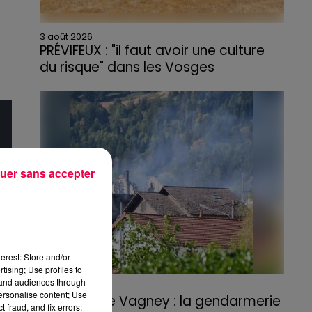
3 août 2026
PRÉVIFEUX : "il faut avoir une culture
du risque" dans les Vosges
uer sans accepter
erest: Store and/or
tising; Use profiles to
tand audiences through
3 août 2026
personalise content; Use
Incendie de Vagney : la gendarmerie
 fraud, and fix errors;