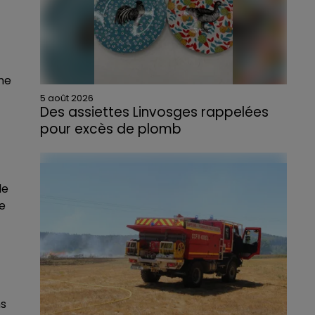
ne
5 août 2026
Des assiettes Linvosges rappelées
pour excès de plomb
Du plomb a été détecté dans deux assiettes
en céramique vendues entre 2020 et 2022
par Linvosges.
de
le
ns