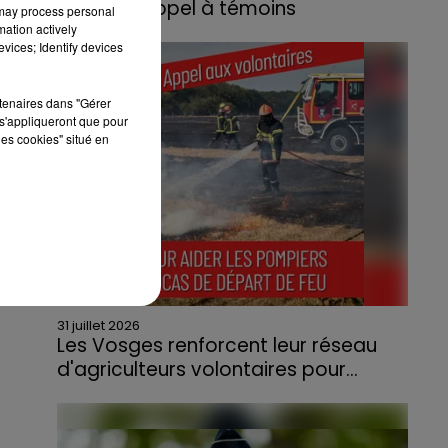
lance un appel à témoins
 may process personal
mation actively
Le feu, parti d'une haie avant de se propager
vices; Identify devices
au quartier résidentiel, avait détruit deux
habitations et contraint à l'évacuation d'une
rtenaires dans "Gérer
centaine de personnes.
s'appliqueront que pour
les cookies" situé en
31 juillet 2026
Les Vosges renforcent leur réseau
d'agriculteurs volontaires pour...
Face à la sécheresse et aux risques de
départs de feu, la Chambre d'agriculture
des Vosges a lancé un appel aux