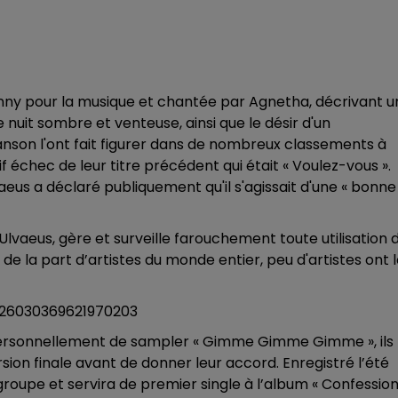
enny pour la musique et chantée par Agnetha, décrivant u
 nuit sombre et venteuse, ainsi que le désir d'un
hanson l'ont fait figurer dans de nombreux classements à
if échec de leur titre précédent qui était « Voulez-vous ».
us a déclaré publiquement qu'il s'agissait d'une « bonne
vaeus, gère et surveille farouchement toute utilisation 
de la part d’artistes du monde entier, peu d'artistes ont 
26030369621970203
personnellement de sampler « Gimme Gimme Gimme », ils
rsion finale avant de donner leur accord. Enregistré l’été
groupe et servira de premier single à l’album « Confessio