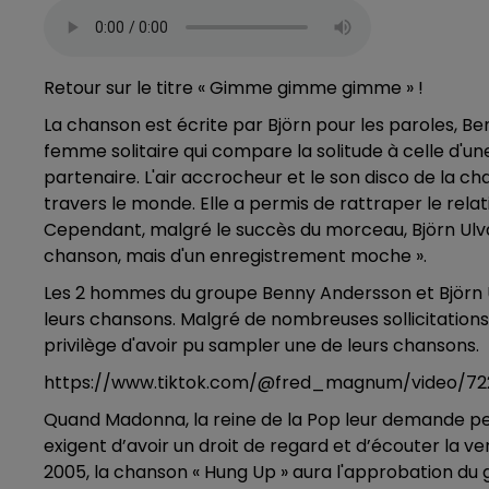
Retour sur le titre « Gimme gimme gimme » !
La chanson est écrite par Björn pour les paroles, B
femme solitaire qui compare la solitude à celle d'une
partenaire. L'air accrocheur et le son disco de la c
travers le monde. Elle a permis de rattraper le relat
Cependant, malgré le succès du morceau, Björn Ulvae
chanson, mais d'un enregistrement moche ».
Les 2 hommes du groupe Benny Andersson et Björn Ul
leurs chansons. Malgré de nombreuses sollicitations 
privilège d'avoir pu sampler une de leurs chansons.
https://www.tiktok.com/@fred_magnum/video/72
Quand Madonna, la reine de la Pop leur demande 
exigent d’avoir un droit de regard et d’écouter la ve
2005, la chanson « Hung Up » aura l'approbation du 