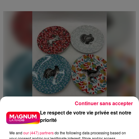
Continuer sans accepter
Le respect de votre vie privée est notre
5 août 2026
priorité
Des assiettes Linvosges rappelées pour
excès de plomb
We and
our (447) partners
do the following data processing based on
Du plomb a été détecté dans deux assiettes en
your consent and/or our legitimate interest: Store and/or access