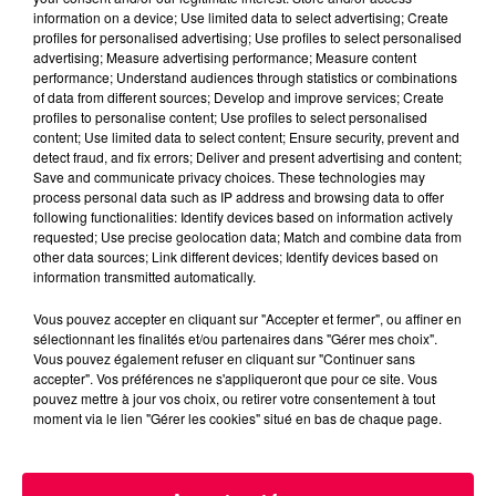
information on a device; Use limited data to select advertising; Create
céramique vendues entre 2020 et 2022 par Linvosges.
profiles for personalised advertising; Use profiles to select personalised
advertising; Measure advertising performance; Measure content
performance; Understand audiences through statistics or combinations
of data from different sources; Develop and improve services; Create
profiles to personalise content; Use profiles to select personalised
content; Use limited data to select content; Ensure security, prevent and
detect fraud, and fix errors; Deliver and present advertising and content;
Save and communicate privacy choices. These technologies may
process personal data such as IP address and browsing data to offer
following functionalities: Identify devices based on information actively
requested; Use precise geolocation data; Match and combine data from
other data sources; Link different devices; Identify devices based on
information transmitted automatically.
Vous pouvez accepter en cliquant sur "Accepter et fermer", ou affiner en
sélectionnant les finalités et/ou partenaires dans "Gérer mes choix".
Vous pouvez également refuser en cliquant sur "Continuer sans
3 août 2026
accepter". Vos préférences ne s'appliqueront que pour ce site. Vous
PRÉVIFEUX : "il faut avoir une culture du risque"
pouvez mettre à jour vos choix, ou retirer votre consentement à tout
dans les Vosges
moment via le lien "Gérer les cookies" situé en bas de chaque page.