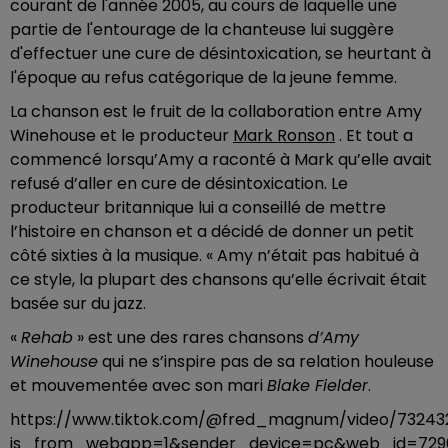
courant de l'année 2005, au cours de laquelle une
partie de l'entourage de la chanteuse lui suggère
d'effectuer une cure de désintoxication, se heurtant à
l'époque au refus catégorique de la jeune femme.
La chanson est le fruit de la collaboration entre Amy
Winehouse et le producteur
Mark Ronson
. Et tout a
commencé lorsqu’Amy a raconté à Mark qu’elle avait
refusé d’aller en cure de désintoxication. Le
producteur britannique lui a conseillé de mettre
l’histoire en chanson et a décidé de donner un petit
côté sixties à la musique. « Amy n’était pas habitué à
ce style, la plupart des chansons qu’elle écrivait était
basée sur du jazz.
«
Rehab
» est une des rares chansons
d’Amy
Winehouse
qui ne s’inspire pas de sa relation houleuse
et mouvementée avec son mari
Blake Fielder
.
https://www.tiktok.com/@fred_magnum/video/73243
is_from_webapp=1&sender_device=pc&web_id=729