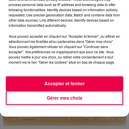
process personal data such as IP address and browsing data to offer
following functionalities: Identify devices based on information actively
requested; Use precise geolocation data; Match and combine data from
5 août 2026
Des assiettes Linvosges rappelées pour
other data sources; Link different devices; Identify devices based on
information transmitted automatically.
excès de plomb
Du plomb a été détecté dans deux assiettes en
Vous pouvez accepter en cliquant sur "Accepter et fermer", ou affiner en
céramique vendues entre 2020 et 2022 par Linvosges.
sélectionnant les finalités et/ou partenaires dans "Gérer mes choix".
Vous pouvez également refuser en cliquant sur "Continuer sans
accepter". Vos préférences ne s'appliqueront que pour ce site. Vous
pouvez mettre à jour vos choix, ou retirer votre consentement à tout
moment via le lien "Gérer les cookies" situé en bas de chaque page.
Accepter et fermer
Gérer mes choix