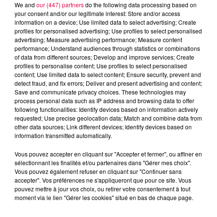
Des assiettes Linvosges rappelées pour
We and
our (447) partners
do the following data processing based on
your consent and/or our legitimate interest: Store and/or access
excès de plomb
information on a device; Use limited data to select advertising; Create
Du plomb a été détecté dans deux assiettes en
profiles for personalised advertising; Use profiles to select personalised
céramique vendues entre 2020 et 2022 par Linvosges.
advertising; Measure advertising performance; Measure content
performance; Understand audiences through statistics or combinations
of data from different sources; Develop and improve services; Create
profiles to personalise content; Use profiles to select personalised
content; Use limited data to select content; Ensure security, prevent and
detect fraud, and fix errors; Deliver and present advertising and content;
Save and communicate privacy choices. These technologies may
process personal data such as IP address and browsing data to offer
following functionalities: Identify devices based on information actively
requested; Use precise geolocation data; Match and combine data from
other data sources; Link different devices; Identify devices based on
information transmitted automatically.
Vous pouvez accepter en cliquant sur "Accepter et fermer", ou affiner en
sélectionnant les finalités et/ou partenaires dans "Gérer mes choix".
Vous pouvez également refuser en cliquant sur "Continuer sans
accepter". Vos préférences ne s'appliqueront que pour ce site. Vous
pouvez mettre à jour vos choix, ou retirer votre consentement à tout
3 août 2026
PRÉVIFEUX : "il faut avoir une culture du risque"
moment via le lien "Gérer les cookies" situé en bas de chaque page.
dans les Vosges