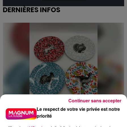
DERNIÈRES INFOS
Continuer sans accepter
Le respect de votre vie privée est notre
priorité
5 août 2026
Des assiettes Linvosges rappelées pour