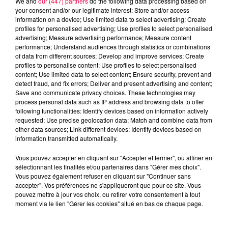
We and
our (447) partners
do the following data processing based on
excès de plomb
your consent and/or our legitimate interest: Store and/or access
information on a device; Use limited data to select advertising; Create
Du plomb a été détecté dans deux assiettes en
profiles for personalised advertising; Use profiles to select personalised
céramique vendues entre 2020 et 2022 par Linvosges.
advertising; Measure advertising performance; Measure content
performance; Understand audiences through statistics or combinations
of data from different sources; Develop and improve services; Create
profiles to personalise content; Use profiles to select personalised
content; Use limited data to select content; Ensure security, prevent and
detect fraud, and fix errors; Deliver and present advertising and content;
Save and communicate privacy choices. These technologies may
process personal data such as IP address and browsing data to offer
following functionalities: Identify devices based on information actively
requested; Use precise geolocation data; Match and combine data from
other data sources; Link different devices; Identify devices based on
information transmitted automatically.
Vous pouvez accepter en cliquant sur "Accepter et fermer", ou affiner en
sélectionnant les finalités et/ou partenaires dans "Gérer mes choix".
Vous pouvez également refuser en cliquant sur "Continuer sans
accepter". Vos préférences ne s'appliqueront que pour ce site. Vous
3 août 2026
pouvez mettre à jour vos choix, ou retirer votre consentement à tout
PRÉVIFEUX : "il faut avoir une culture du risque"
moment via le lien "Gérer les cookies" situé en bas de chaque page.
dans les Vosges