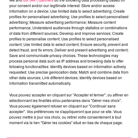
excès de plomb
your consent and/or our legitimate interest: Store and/or access
Du plomb a été détecté dans deux assiettes en
information on a device; Use limited data to select advertising; Create
profiles for personalised advertising; Use profiles to select personalised
céramique vendues entre 2020 et 2022 par Linvosges.
advertising; Measure advertising performance; Measure content
performance; Understand audiences through statistics or combinations
of data from different sources; Develop and improve services; Create
profiles to personalise content; Use profiles to select personalised
content; Use limited data to select content; Ensure security, prevent and
detect fraud, and fix errors; Deliver and present advertising and content;
Save and communicate privacy choices. These technologies may
process personal data such as IP address and browsing data to offer
following functionalities: Identify devices based on information actively
requested; Use precise geolocation data; Match and combine data from
other data sources; Link different devices; Identify devices based on
information transmitted automatically.
Vous pouvez accepter en cliquant sur "Accepter et fermer", ou affiner en
sélectionnant les finalités et/ou partenaires dans "Gérer mes choix".
Vous pouvez également refuser en cliquant sur "Continuer sans
accepter". Vos préférences ne s'appliqueront que pour ce site. Vous
3 août 2026
pouvez mettre à jour vos choix, ou retirer votre consentement à tout
PRÉVIFEUX : "il faut avoir une culture du risque"
moment via le lien "Gérer les cookies" situé en bas de chaque page.
dans les Vosges