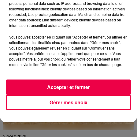
process personal data such as IP address and browsing data to offer
following functionalities: Identify devices based on information actively
5 août 2026
requested; Use precise geolocation data; Match and combine data from
Des assiettes Linvosges rappelées pour
other data sources; Link different devices; Identify devices based on
excès de plomb
information transmitted automatically.
Du plomb a été détecté dans deux assiettes en
Vous pouvez accepter en cliquant sur "Accepter et fermer", ou affiner en
céramique vendues entre 2020 et 2022 par Linvosges.
sélectionnant les finalités et/ou partenaires dans "Gérer mes choix".
Vous pouvez également refuser en cliquant sur "Continuer sans
accepter". Vos préférences ne s'appliqueront que pour ce site. Vous
pouvez mettre à jour vos choix, ou retirer votre consentement à tout
moment via le lien "Gérer les cookies" situé en bas de chaque page.
Accepter et fermer
Gérer mes choix
3 août 2026