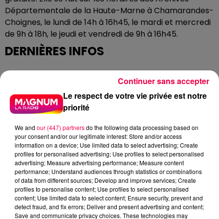
Départementale de la Haute-Marne à Chamarandes-
Choignes, le lundi de 14h à 16h45, le mardi et mercredi
de 9h à 18h, le jeudi et vendredi de 9h à 16h45.
DERNIÈRES INFOS
Continuer sans accepter
Le respect de votre vie privée est notre
priorité
We and
our (447) partners
do the following data processing based on
your consent and/or our legitimate interest: Store and/or access
information on a device; Use limited data to select advertising; Create
profiles for personalised advertising; Use profiles to select personalised
advertising; Measure advertising performance; Measure content
performance; Understand audiences through statistics or combinations
of data from different sources; Develop and improve services; Create
profiles to personalise content; Use profiles to select personalised
content; Use limited data to select content; Ensure security, prevent and
detect fraud, and fix errors; Deliver and present advertising and content;
Save and communicate privacy choices. These technologies may