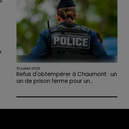
s
agriculteurs volontaires pour venir en aide...
e
31 juillet 2026
Refus d'obtempérer à Chaumont : un
an de prison ferme pour un...
Le tribunal a également prononcé
l'annulation de son permis et la confiscation
de son véhicule.