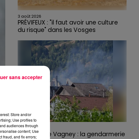
3 août 2026
PRÉVIFEUX : "il faut avoir une culture
du risque" dans les Vosges
uer sans accepter
erest: Store and/or
tising; Use profiles to
tand audiences through
3 août 2026
personalise content; Use
Incendie de Vagney : la gendarmerie
 fraud, and fix errors;