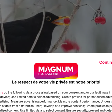
Contin
Le respect de votre vie privée est notre priorité
ers
do the following data processing based on your consent and/or our legitimate int
device; Use limited data to select advertising; Create profiles for personalised adver
vertising; Measure advertising performance; Measure content performance; Unders
ns of data from different sources; Develop and improve services; Create profiles to 
alised content; Use limited data to select content; Ensure security, prevent and detect