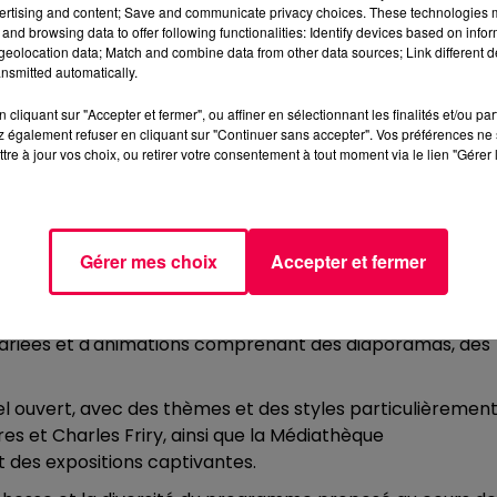
ertising and content; Save and communicate privacy choices. These technologies
and browsing data to offer following functionalities: Identify devices based on infor
eolocation data; Match and combine data from other data sources; Link different de
nsmitted automatically.
cliquant sur "Accepter et fermer", ou affiner en sélectionnant les finalités et/ou pa
 également refuser en cliquant sur "Continuer sans accepter". Vos préférences ne 
tre à jour vos choix, ou retirer votre consentement à tout moment via le lien "Gérer 
raphie de Remiremont s'installe pour une dizaine de jour
 cité. Cet événement incontournable promet une immersion
t des découvertes artistiques et des rencontres
ts, et le public.
Gérer mes choix
Accepter et fermer
tographie est "Les oiseaux de chez vous", une invitation 
talents locaux. Le Centre Culturel Gilbert Zaug, l'Hôtel de
ns variées et d'animations comprenant des diaporamas, des
ciel ouvert, avec des thèmes et des styles particulièremen
es et Charles Friry, ainsi que la Médiathèque
 des expositions captivantes.