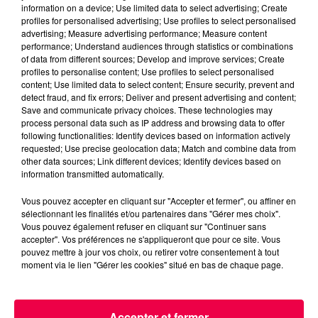
information on a device; Use limited data to select advertising; Create
profiles for personalised advertising; Use profiles to select personalised
advertising; Measure advertising performance; Measure content
performance; Understand audiences through statistics or combinations
of data from different sources; Develop and improve services; Create
profiles to personalise content; Use profiles to select personalised
content; Use limited data to select content; Ensure security, prevent and
detect fraud, and fix errors; Deliver and present advertising and content;
Save and communicate privacy choices. These technologies may
process personal data such as IP address and browsing data to offer
following functionalities: Identify devices based on information actively
requested; Use precise geolocation data; Match and combine data from
other data sources; Link different devices; Identify devices based on
information transmitted automatically.
Vous pouvez accepter en cliquant sur "Accepter et fermer", ou affiner en
sélectionnant les finalités et/ou partenaires dans "Gérer mes choix".
Vous pouvez également refuser en cliquant sur "Continuer sans
accepter". Vos préférences ne s'appliqueront que pour ce site. Vous
pouvez mettre à jour vos choix, ou retirer votre consentement à tout
5 août 2026
moment via le lien "Gérer les cookies" situé en bas de chaque page.
Des assiettes Linvosges rappelées pour
excès de plomb
Du plomb a été détecté dans deux assiettes en
Accepter et fermer