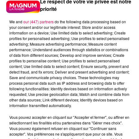
Le respect de votre vie privée est notre
priorité
We and
our (447) partners
do the following data processing based on
your consent and/or our legitimate interest: Store and/or access
information on a device; Use limited data to select advertising; Create
5 août 2026
profiles for personalised advertising; Use profiles to select personalised
Des assiettes Linvosges rappelées pour
advertising; Measure advertising performance; Measure content
excès de plomb
performance; Understand audiences through statistics or combinations
Du plomb a été détecté dans deux assiettes en
of data from different sources; Develop and improve services; Create
profiles to personalise content; Use profiles to select personalised
céramique vendues entre 2020 et 2022 par Linvosges.
content; Use limited data to select content; Ensure security, prevent and
detect fraud, and fix errors; Deliver and present advertising and content;
Save and communicate privacy choices. These technologies may
process personal data such as IP address and browsing data to offer
following functionalities: Identify devices based on information actively
requested; Use precise geolocation data; Match and combine data from
other data sources; Link different devices; Identify devices based on
information transmitted automatically.
Vous pouvez accepter en cliquant sur "Accepter et fermer", ou affiner en
sélectionnant les finalités et/ou partenaires dans "Gérer mes choix".
Vous pouvez également refuser en cliquant sur "Continuer sans
accepter". Vos préférences ne s'appliqueront que pour ce site. Vous