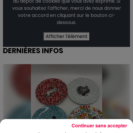
du dépôt de cookies que vous avez exprimé. Si
vous souhaitez l'afficher, merci de nous donner
votre accord en cliquant sur le bouton ci-
dessous.
Afficher l'élément
DERNIÈRES INFOS
Continuer sans accepter