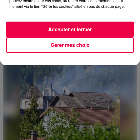
pouvez mettre à jour vos choix, ou retirer votre consentement à tout
moment via le lien "Gérer les cookies" situé en bas de chaque page.
3 août 2026
PRÉVIFEUX : "il faut avoir une culture du risque"
Accepter et fermer
dans les Vosges
Gérer mes choix