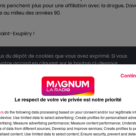
s penchent plus pour une affiliation avec la drogue, Dav
e au milieu des années 90.
 Saint-Exupéry !
 du dépôt de cookies que vous avez exprimé. Si vous
 votre accord en cliquant sur le bouton ci-dessous.
Contin
her l'élément
Le respect de votre vie privée est notre priorité
ers
do the following data processing based on your consent and/or our legitimate int
device; Use limited data to select advertising; Create profiles for personalised adver
vertising; Measure advertising performance; Measure content performance; Unders
ns of data from different sources; Develop and improve services; Create profiles to 
alised content; Use limited data to select content; Ensure security, prevent and detect