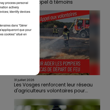
lance un appel à témoins
 may process personal
mation actively
Le feu, parti d'une haie avant de se propager
vices; Identify devices
au quartier résidentiel, avait détruit deux
habitations et contraint à l'évacuation d'une
rtenaires dans "Gérer
centaine de personnes.
s'appliqueront que pour
les cookies" situé en
31 juillet 2026
Les Vosges renforcent leur réseau
d'agriculteurs volontaires pour...
Face à la sécheresse et aux risques de
départs de feu, la Chambre d'agriculture
des Vosges a lancé un appel aux