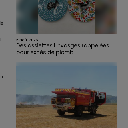
le
t
5 août 2026
Des assiettes Linvosges rappelées
pour excès de plomb
Du plomb a été détecté dans deux assiettes
en céramique vendues entre 2020 et 2022
par Linvosges.
la