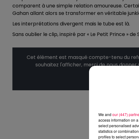
comparent à une simple relation amoureuse. Certain
Gahan allant alors se transformer en véritable junki
Les interprétations divergent mais le tube est là.
Sans oublier le clip, inspiré par « Le Petit Prince » de
Cet élément est masqué compte-tenu du refus
souhaitez l'afficher, merci de nous donner
Affic
We and
our (447) partn
access information on a 
select personalised ad
statistics or combinatio
profiles to select person