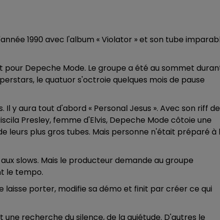
née 1990 avec l'album « Violator » et son tube imparab
nt pour Depeche Mode. Le groupe a été au sommet duran
perstars, le quatuor s'octroie quelques mois de pause
 Il y aura tout d'abord « Personal Jesus ». Avec son riff de
Priscila Presley, femme d'Elvis, Depeche Mode côtoie une
e leurs plus gros tubes. Mais personne n'était préparé à 
ce aux slows. Mais le producteur demande au groupe
nt le tempo.
 laisse porter, modifie sa démo et finit par créer ce qui
t une recherche du silence, de la quiétude. D'autres le