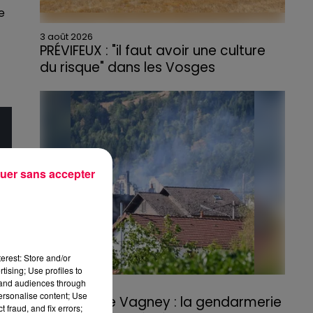
e
3 août 2026
PRÉVIFEUX : "il faut avoir une culture
du risque" dans les Vosges
uer sans accepter
erest: Store and/or
tising; Use profiles to
tand audiences through
3 août 2026
personalise content; Use
Incendie de Vagney : la gendarmerie
 fraud, and fix errors;