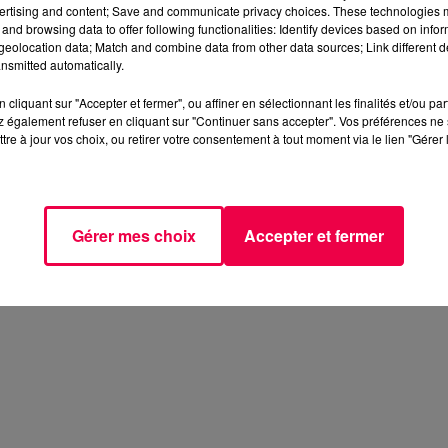
ertising and content; Save and communicate privacy choices. These technologies
and browsing data to offer following functionalities: Identify devices based on infor
eolocation data; Match and combine data from other data sources; Link different de
nsmitted automatically.
cliquant sur "Accepter et fermer", ou affiner en sélectionnant les finalités et/ou pa
 également refuser en cliquant sur "Continuer sans accepter". Vos préférences ne 
tre à jour vos choix, ou retirer votre consentement à tout moment via le lien "Gérer 
Gérer mes choix
Accepter et fermer