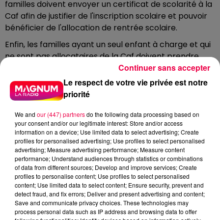
familles doivent envoyer un certificat de scolarité à la
Caf afin de justifier de l'inscription scolaire et pouvoir
bénéficier de l'allocation de rentrée scolaire.
Enfin, les familles ayant un seul enfant à charge et qui
ne sont pas allocataires de la Caf doivent prendre
Continuer sans accepter
contact directement avec leur caisse pour déposer
une demande.
Le respect de votre vie privée est notre
priorité
UN RÔLE CRUCIAL POUR LUTTER
CONTRE LES INÉGALITÉS
We and
our (447) partners
do the following data processing based on
your consent and/or our legitimate interest: Store and/or access
L'allocation de rentrée scolaire joue un rôle majeur
information on a device; Use limited data to select advertising; Create
dans la lutte contre les inégalités scolaires. Grâce à
profiles for personalised advertising; Use profiles to select personalised
advertising; Measure advertising performance; Measure content
elle, de nombreux enfants peuvent entamer leur
performance; Understand audiences through statistics or combinations
année avec le matériel nécessaire, dans de bonnes
of data from different sources; Develop and improve services; Create
conditions. Elle constitue aussi une manière de
profiles to personalise content; Use profiles to select personalised
content; Use limited data to select content; Ensure security, prevent and
préserver l'égalité des chances, en réduisant les
detect fraud, and fix errors; Deliver and present advertising and content;
écarts liés aux ressources financières des familles.
Save and communicate privacy choices. These technologies may
process personal data such as IP address and browsing data to offer