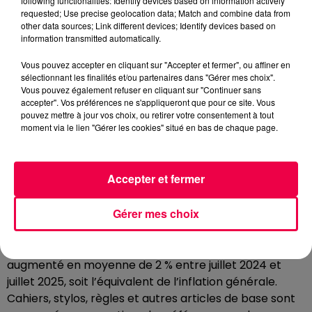
following functionalities: Identify devices based on information actively
La rentrée au collège est souvent synonyme de
requested; Use precise geolocation data; Match and combine data from
other data sources; Link different devices; Identify devices based on
hausse du budget rentrée
information transmitted automatically.
Pour certains foyers, cette aide représente même
Vous pouvez accepter en cliquant sur "Accepter et fermer", ou affiner en
l'unique possibilité de fournir à leurs enfants des
sélectionnant les finalités et/ou partenaires dans "Gérer mes choix".
équipements conformes aux attentes de l'école. Dans
Vous pouvez également refuser en cliquant sur "Continuer sans
ce sens, l'ARS n'est pas seulement une aide financière :
accepter". Vos préférences ne s'appliqueront que pour ce site. Vous
pouvez mettre à jour vos choix, ou retirer votre consentement à tout
elle participe directement à l'inclusion scolaire et à la
moment via le lien "Gérer les cookies" situé en bas de chaque page.
réussite éducative.
PAS DE RÉPIT SUR LES PRIX DES
FOURNITURES SCOLAIRES
Accepter et fermer
Les prix des fournitures scolaires repartent
Gérer mes choix
légèrement à la hausse.
Selon
l’association l'UFC Que Choisir
, les tarifs ont
augmenté en moyenne de 2 % entre juillet 2024 et
juillet 2025, soit l’équivalent de l’inflation générale.
Cahiers, stylos, règles et autres articles de base sont