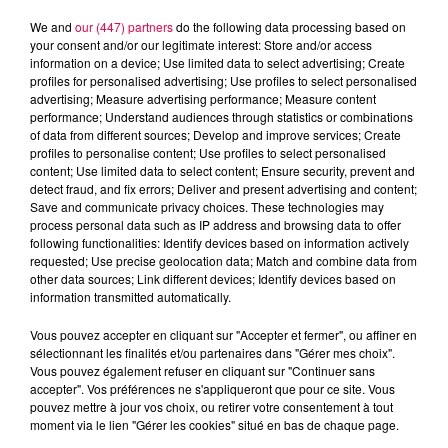
5 août 2026
We and
our (447) partners
do the following data processing based on
Des assiettes Linvosges rappelées pour
your consent and/or our legitimate interest: Store and/or access
excès de plomb
information on a device; Use limited data to select advertising; Create
profiles for personalised advertising; Use profiles to select personalised
Du plomb a été détecté dans deux assiettes en
advertising; Measure advertising performance; Measure content
céramique vendues entre 2020 et 2022 par Linvosges.
performance; Understand audiences through statistics or combinations
of data from different sources; Develop and improve services; Create
profiles to personalise content; Use profiles to select personalised
content; Use limited data to select content; Ensure security, prevent and
detect fraud, and fix errors; Deliver and present advertising and content;
Save and communicate privacy choices. These technologies may
process personal data such as IP address and browsing data to offer
following functionalities: Identify devices based on information actively
requested; Use precise geolocation data; Match and combine data from
other data sources; Link different devices; Identify devices based on
information transmitted automatically.
Vous pouvez accepter en cliquant sur "Accepter et fermer", ou affiner en
sélectionnant les finalités et/ou partenaires dans "Gérer mes choix".
Vous pouvez également refuser en cliquant sur "Continuer sans
accepter". Vos préférences ne s'appliqueront que pour ce site. Vous
pouvez mettre à jour vos choix, ou retirer votre consentement à tout
moment via le lien "Gérer les cookies" situé en bas de chaque page.
3 août 2026
PRÉVIFEUX : "il faut avoir une culture du risque"