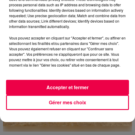
process personal data such as IP address and browsing data to offer
following functionalities: Identify devices based on information actively
requested; Use precise geolocation data; Match and combine data from
5 août 2026
Des assiettes Linvosges rappelées pour
other data sources; Link different devices; Identify devices based on
information transmitted automatically.
excès de plomb
Du plomb a été détecté dans deux assiettes en
Vous pouvez accepter en cliquant sur "Accepter et fermer", ou affiner en
céramique vendues entre 2020 et 2022 par Linvosges.
sélectionnant les finalités et/ou partenaires dans "Gérer mes choix".
Vous pouvez également refuser en cliquant sur "Continuer sans
accepter". Vos préférences ne s'appliqueront que pour ce site. Vous
pouvez mettre à jour vos choix, ou retirer votre consentement à tout
moment via le lien "Gérer les cookies" situé en bas de chaque page.
Accepter et fermer
Gérer mes choix