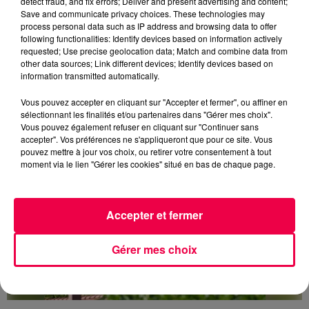
detect fraud, and fix errors; Deliver and present advertising and content;
Save and communicate privacy choices. These technologies may
process personal data such as IP address and browsing data to offer
3 août 2026
following functionalities: Identify devices based on information actively
PRÉVIFEUX : "il faut avoir une culture du risque"
requested; Use precise geolocation data; Match and combine data from
dans les Vosges
other data sources; Link different devices; Identify devices based on
information transmitted automatically.
Vous pouvez accepter en cliquant sur "Accepter et fermer", ou affiner en
sélectionnant les finalités et/ou partenaires dans "Gérer mes choix".
Vous pouvez également refuser en cliquant sur "Continuer sans
accepter". Vos préférences ne s'appliqueront que pour ce site. Vous
pouvez mettre à jour vos choix, ou retirer votre consentement à tout
moment via le lien "Gérer les cookies" situé en bas de chaque page.
Accepter et fermer
Gérer mes choix