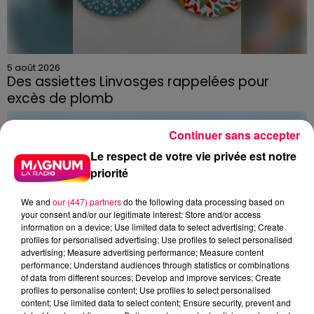
5 août 2026
Des assiettes Linvosges rappelées pour
excès de plomb
Du plomb a été détecté dans deux assiettes en
céramique vendues entre 2020 et 2022 par Linvosges.
Continuer sans accepter
Le respect de votre vie privée est notre
priorité
We and
our (447) partners
do the following data processing based on
your consent and/or our legitimate interest: Store and/or access
information on a device; Use limited data to select advertising; Create
profiles for personalised advertising; Use profiles to select personalised
advertising; Measure advertising performance; Measure content
performance; Understand audiences through statistics or combinations
of data from different sources; Develop and improve services; Create
profiles to personalise content; Use profiles to select personalised
content; Use limited data to select content; Ensure security, prevent and