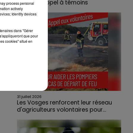
lance un appel à témoins
 may process personal
mation actively
Le feu, parti d'une haie avant de se propager
vices; Identify devices
au quartier résidentiel, avait détruit deux
habitations et contraint à l'évacuation d'une
rtenaires dans "Gérer
centaine de personnes.
s'appliqueront que pour
les cookies" situé en
31 juillet 2026
Les Vosges renforcent leur réseau
d'agriculteurs volontaires pour...
Face à la sécheresse et aux risques de
départs de feu, la Chambre d'agriculture
des Vosges a lancé un appel aux