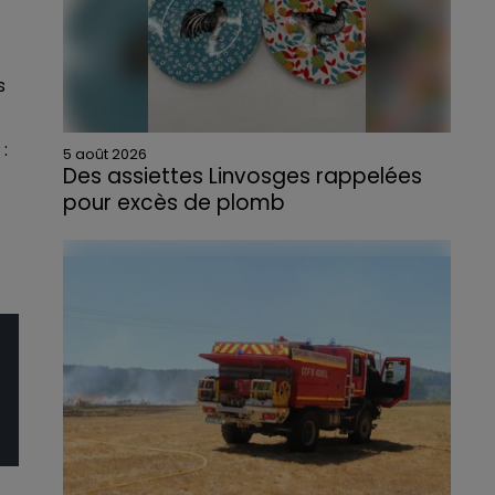
s
:
5 août 2026
Des assiettes Linvosges rappelées
pour excès de plomb
Du plomb a été détecté dans deux assiettes
en céramique vendues entre 2020 et 2022
par Linvosges.