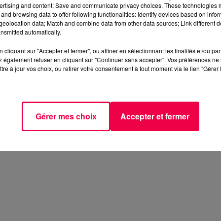
ertising and content; Save and communicate privacy choices. These technologies
and browsing data to offer following functionalities: Identify devices based on infor
eolocation data; Match and combine data from other data sources; Link different de
nsmitted automatically.
cliquant sur "Accepter et fermer", ou affiner en sélectionnant les finalités et/ou pa
 également refuser en cliquant sur "Continuer sans accepter". Vos préférences ne 
tre à jour vos choix, ou retirer votre consentement à tout moment via le lien "Gérer 
Gérer mes choix
Accepter et fermer