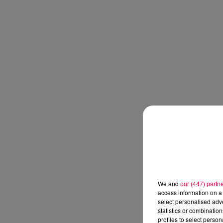
We and
our (447) partn
access information on a 
select personalised ad
statistics or combinatio
profiles to select person