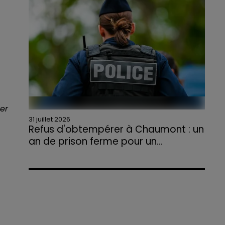
agriculteurs volontaires pour venir en aide...
rer
31 juillet 2026
Refus d'obtempérer à Chaumont : un
an de prison ferme pour un...
Le tribunal a également prononcé
l'annulation de son permis et la confiscation
de son véhicule.