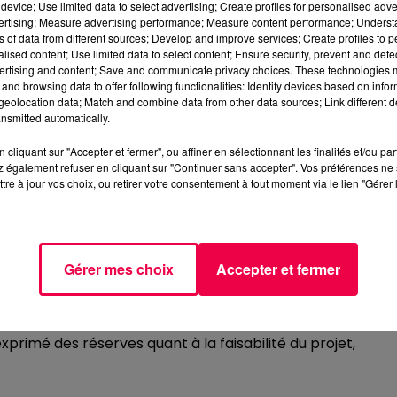
device; Use limited data to select advertising; Create profiles for personalised adver
ons approfondies sur les défis à surmonter, les
vertising; Measure advertising performance; Measure content performance; Unders
ntre les différents acteurs, qu'ils soient du secteur public,
ns of data from different sources; Develop and improve services; Create profiles to 
alised content; Use limited data to select content; Ensure security, prevent and detect
ertising and content; Save and communicate privacy choices. These technologies
CTIFS NATIONAUX FIXÉS PAR LA LOI
and browsing data to offer following functionalities: Identify devices based on infor
eolocation data; Match and combine data from other data sources; Link different de
nsmitted automatically.
ergies renouvelables visent d'ici 2030 à :
cliquant sur "Accepter et fermer", ou affiner en sélectionnant les finalités et/ou pa
 également refuser en cliquant sur "Continuer sans accepter". Vos préférences ne 
GES) de 40 % par rapport à 1990.
tre à jour vos choix, ou retirer votre consentement à tout moment via le lien "Gérer 
F) de 20 % par rapport à 2012.
lables dans la consommation finale brute d'énergie.
 le nucléaire et les sources d'énergie renouvelables. Les
Gérer mes choix
Accepter et fermer
se en œuvre de cette nouvelle stratégie énergétique, av
rritoire.
ns défis, comme le souligne Lionel Leclerc, Maire de
exprimé des réserves quant à la faisabilité du projet,