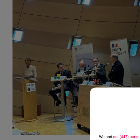
We and
our (447) partn