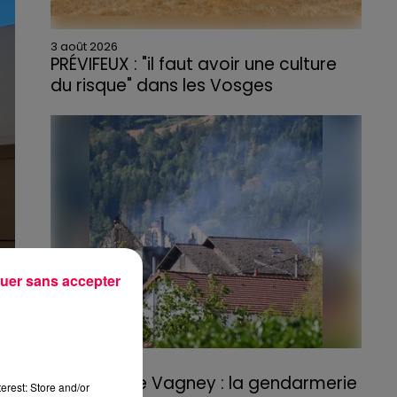
3 août 2026
PRÉVIFEUX : "il faut avoir une culture
du risque" dans les Vosges
uer sans accepter
3 août 2026
Incendie de Vagney : la gendarmerie
erest: Store and/or