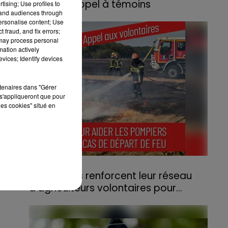
lance un appel à témoins
tising; Use profiles to
tand audiences through
Le feu, parti d'une haie avant de se propager
personalise content; Use
au quartier résidentiel, avait détruit deux
 fraud, and fix errors;
 may process personal
habitations et contraint à l'évacuation d'une
mation actively
centaine de personnes.
vices; Identify devices
rtenaires dans "Gérer
s'appliqueront que pour
les cookies" situé en
ec
31 juillet 2026
Les Vosges renforcent leur réseau
d'agriculteurs volontaires pour...
Face à la sécheresse et aux risques de
départs de feu, la Chambre d'agriculture
des Vosges a lancé un appel aux