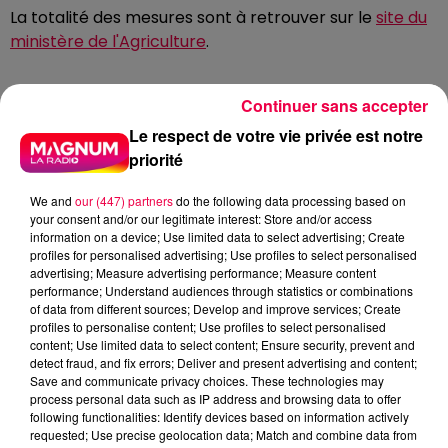
La totalité des mesures sont à retrouver sur le
site du
ministère de l'Agriculture
.
La préfecture demande également à la population
Continuer sans accepter
"de
ne pas s’approcher ni nourrir les oiseaux
Le respect de votre vie privée est notre
sauvages
et plus particulièrement dans ces zones
priorité
de contrôle temporaire"
. Pour éviter la propagation
du virus à d'autres oiseaux,
«
l’ensemble du public doit
We and
our (447) partners
do the following data processing based on
éviter de fréquenter les zones humides
(bords des
your consent and/or our legitimate interest: Store and/or access
information on a device; Use limited data to select advertising; Create
étangs, des mares et des rivières) où stationnent les
profiles for personalised advertising; Use profiles to select personalised
oiseaux sauvages,
y compris en leur absence
».
advertising; Measure advertising performance; Measure content
performance; Understand audiences through statistics or combinations
Si vous constatez le décès d'un oiseau sauvage, sans
of data from different sources; Develop and improve services; Create
cause évidente, vous devez immédiatement le
profiles to personalise content; Use profiles to select personalised
content; Use limited data to select content; Ensure security, prevent and
signaler à un vétérinaire, la DDETSPP, à l’antenne
detect fraud, and fix errors; Deliver and present advertising and content;
départementale de l’Office français de la biodiversité,
Save and communicate privacy choices. These technologies may
ou à la Fédération de chasse de votre département.
process personal data such as IP address and browsing data to offer
following functionalities: Identify devices based on information actively
DERNIÈRES INFOS
requested; Use precise geolocation data; Match and combine data from