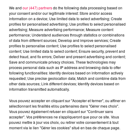
5 août 2026
We and
our (447) partners
do the following data processing based on
Des assiettes Linvosges rappelées pour
your consent and/or our legitimate interest: Store and/or access
excès de plomb
information on a device; Use limited data to select advertising; Create
profiles for personalised advertising; Use profiles to select personalised
Du plomb a été détecté dans deux assiettes en
advertising; Measure advertising performance; Measure content
céramique vendues entre 2020 et 2022 par Linvosges.
performance; Understand audiences through statistics or combinations
of data from different sources; Develop and improve services; Create
profiles to personalise content; Use profiles to select personalised
content; Use limited data to select content; Ensure security, prevent and
detect fraud, and fix errors; Deliver and present advertising and content;
Save and communicate privacy choices. These technologies may
process personal data such as IP address and browsing data to offer
following functionalities: Identify devices based on information actively
requested; Use precise geolocation data; Match and combine data from
other data sources; Link different devices; Identify devices based on
information transmitted automatically.
Vous pouvez accepter en cliquant sur "Accepter et fermer", ou affiner en
sélectionnant les finalités et/ou partenaires dans "Gérer mes choix".
Vous pouvez également refuser en cliquant sur "Continuer sans
accepter". Vos préférences ne s'appliqueront que pour ce site. Vous
pouvez mettre à jour vos choix, ou retirer votre consentement à tout
moment via le lien "Gérer les cookies" situé en bas de chaque page.
3 août 2026
PRÉVIFEUX : "il faut avoir une culture du risque"