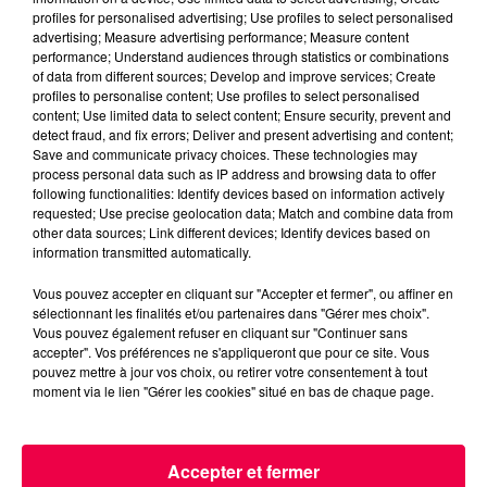
profiles for personalised advertising; Use profiles to select personalised
advertising; Measure advertising performance; Measure content
performance; Understand audiences through statistics or combinations
of data from different sources; Develop and improve services; Create
profiles to personalise content; Use profiles to select personalised
content; Use limited data to select content; Ensure security, prevent and
detect fraud, and fix errors; Deliver and present advertising and content;
Save and communicate privacy choices. These technologies may
process personal data such as IP address and browsing data to offer
following functionalities: Identify devices based on information actively
requested; Use precise geolocation data; Match and combine data from
other data sources; Link different devices; Identify devices based on
information transmitted automatically.
Vous pouvez accepter en cliquant sur "Accepter et fermer", ou affiner en
sélectionnant les finalités et/ou partenaires dans "Gérer mes choix".
3 août 2026
Vous pouvez également refuser en cliquant sur "Continuer sans
PRÉVIFEUX : "il faut avoir une culture du risque"
accepter". Vos préférences ne s'appliqueront que pour ce site. Vous
dans les Vosges
pouvez mettre à jour vos choix, ou retirer votre consentement à tout
moment via le lien "Gérer les cookies" situé en bas de chaque page.
Accepter et fermer