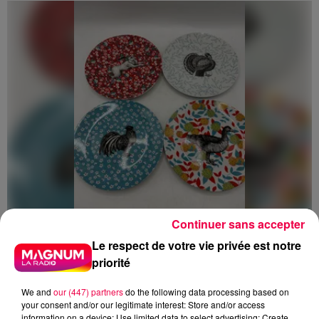
Continuer sans accepter
5 août 2026
Le respect de votre vie privée est notre
Des assiettes Linvosges rappelées pour
priorité
excès de plomb
Du plomb a été détecté dans deux assiettes en
We and
our (447) partners
do the following data processing based on
your consent and/or our legitimate interest: Store and/or access
céramique vendues entre 2020 et 2022 par Linvosges.
information on a device; Use limited data to select advertising; Create