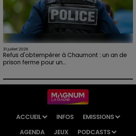
31 juillet 2026
Refus d'obtempérer à Chaumont : un an de
prison ferme pour un...
Le tribunal a également prononcé l'annulation de son
permis et la confiscation de son véhicule.
ACCUEIL
INFOS
EMISSIONS
AGENDA
JEUX
PODCASTS