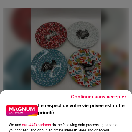
Continuer sans accepter
Le respect de votre vie privée est notre
5 août 2026
priorité
Des assiettes Linvosges rappelées pour
excès de plomb
We and
our (447) partners
do the following data processing based on
Du plomb a été détecté dans deux assiettes en
your consent and/or our legitimate interest: Store and/or access