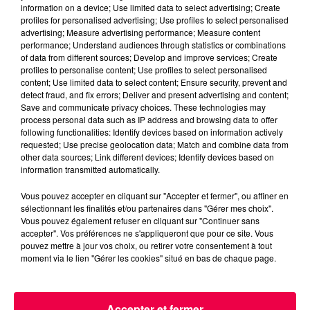
céramique vendues entre 2020 et 2022 par Linvosges.
information on a device; Use limited data to select advertising; Create
profiles for personalised advertising; Use profiles to select personalised
advertising; Measure advertising performance; Measure content
performance; Understand audiences through statistics or combinations
of data from different sources; Develop and improve services; Create
profiles to personalise content; Use profiles to select personalised
content; Use limited data to select content; Ensure security, prevent and
detect fraud, and fix errors; Deliver and present advertising and content;
Save and communicate privacy choices. These technologies may
process personal data such as IP address and browsing data to offer
following functionalities: Identify devices based on information actively
requested; Use precise geolocation data; Match and combine data from
other data sources; Link different devices; Identify devices based on
information transmitted automatically.
Vous pouvez accepter en cliquant sur "Accepter et fermer", ou affiner en
sélectionnant les finalités et/ou partenaires dans "Gérer mes choix".
Vous pouvez également refuser en cliquant sur "Continuer sans
3 août 2026
accepter". Vos préférences ne s'appliqueront que pour ce site. Vous
PRÉVIFEUX : "il faut avoir une culture du risque"
pouvez mettre à jour vos choix, ou retirer votre consentement à tout
dans les Vosges
moment via le lien "Gérer les cookies" situé en bas de chaque page.
Accepter et fermer