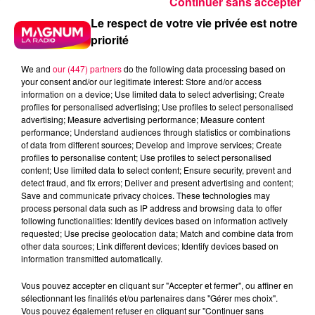
Continuer sans accepter
Le respect de votre vie privée est notre
priorité
We and
our (447) partners
do the following data processing based on
your consent and/or our legitimate interest: Store and/or access
information on a device; Use limited data to select advertising; Create
profiles for personalised advertising; Use profiles to select personalised
5 août 2026
advertising; Measure advertising performance; Measure content
Des assiettes Linvosges rappelées pour
performance; Understand audiences through statistics or combinations
excès de plomb
of data from different sources; Develop and improve services; Create
profiles to personalise content; Use profiles to select personalised
Du plomb a été détecté dans deux assiettes en
content; Use limited data to select content; Ensure security, prevent and
céramique vendues entre 2020 et 2022 par Linvosges.
detect fraud, and fix errors; Deliver and present advertising and content;
Save and communicate privacy choices. These technologies may
process personal data such as IP address and browsing data to offer
following functionalities: Identify devices based on information actively
requested; Use precise geolocation data; Match and combine data from
other data sources; Link different devices; Identify devices based on
information transmitted automatically.
Vous pouvez accepter en cliquant sur "Accepter et fermer", ou affiner en
sélectionnant les finalités et/ou partenaires dans "Gérer mes choix".
Vous pouvez également refuser en cliquant sur "Continuer sans