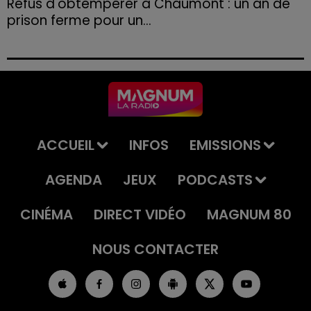
Refus d'obtempérer à Chaumont : un an de
prison ferme pour un...
Le tribunal a également prononcé l'annulation de son
permis et la confiscation de son véhicule.
ACCUEIL
INFOS
EMISSIONS
AGENDA
JEUX
PODCASTS
CINÉMA
DIRECT VIDÉO
MAGNUM 80
NOUS CONTACTER