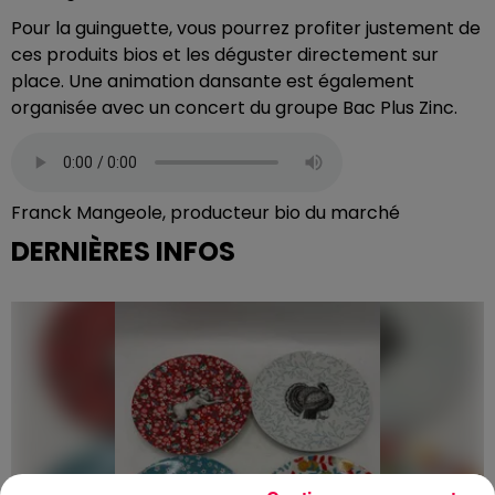
Pour la guinguette, vous pourrez profiter justement de
ces produits bios et les déguster directement sur
place. Une animation dansante est également
organisée avec un concert du groupe Bac Plus Zinc.
Franck Mangeole, producteur bio du marché
DERNIÈRES INFOS